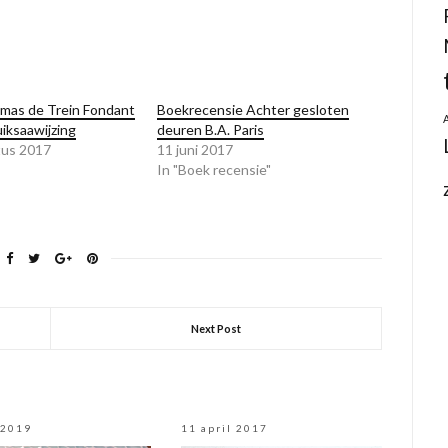
mas de Trein Fondant
Boekrecensie Achter gesloten
iksaawijzing
deuren B.A. Paris
tus 2017
11 juni 2017
In "Boek recensie"
Next Post
 2019
11 april 2017