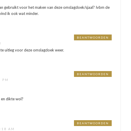
dan gebruikt voor het maken van deze omslagdoek/sjaal? Ivbm de
 vind ik ook wat minder.
BEANTWOORDEN
M
iste uitleg voor deze omslagdoek weer.
BEANTWOORDEN
3 PM
 en dikte wol?
BEANTWOORDEN
:18 AM