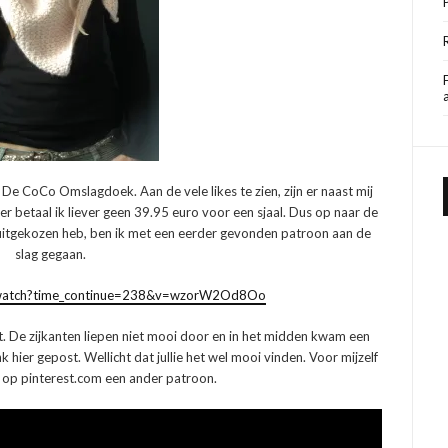
De CoCo Omslagdoek. Aan de vele likes te zien, zijn er naast mij
r betaal ik liever geen 39.95 euro voor een sjaal. Dus op naar de
uitgekozen heb, ben ik met een eerder gevonden patroon aan de
slag gegaan.
/watch?time_continue=238&v=wzorW2Od8Oo
t. De zijkanten liepen niet mooi door en in het midden kwam een
ink hier gepost. Wellicht dat jullie het wel mooi vinden. Voor mijzelf
o op pinterest.com een ander patroon.