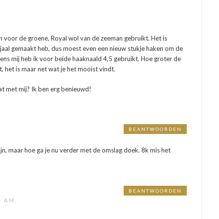
en voor de groene, Royal wol van de zeeman gebruikt. Het is
sjaal gemaakt heb, dus moest even een nieuw stukje haken om de
gens mij heb ik voor beide haaknaald 4,5 gebruikt. Hoe groter de
, het is maar net wat je het mooist vindt.
aat met mij? Ik ben erg benieuwd!
BEANTWOORDEN
M
fijn, maar hoe ga je nu verder met de omslag doek. 8k mis het
BEANTWOORDEN
7 AM