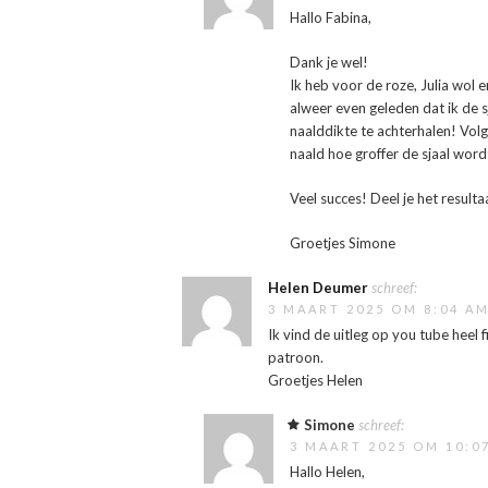
Hallo Fabina,
Dank je wel!
Ik heb voor de roze, Julia wol 
alweer even geleden dat ik de 
naalddikte te achterhalen! Vol
naald hoe groffer de sjaal wordt
Veel succes! Deel je het result
Groetjes Simone
Helen Deumer
schreef:
3 MAART 2025 OM 8:04 A
Ik vind de uitleg op you tube heel 
patroon.
Groetjes Helen
Simone
schreef:
3 MAART 2025 OM 10:0
Hallo Helen,