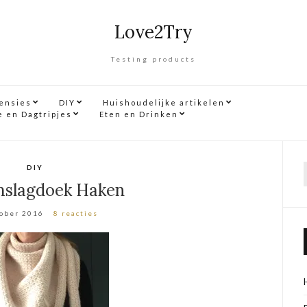
Love2Try
Testing products
censies
DIY
Huishoudelijke artikelen
e en Dagtripjes
Eten en Drinken
DIY
f
slagdoek Haken
tober 2016
8 reacties