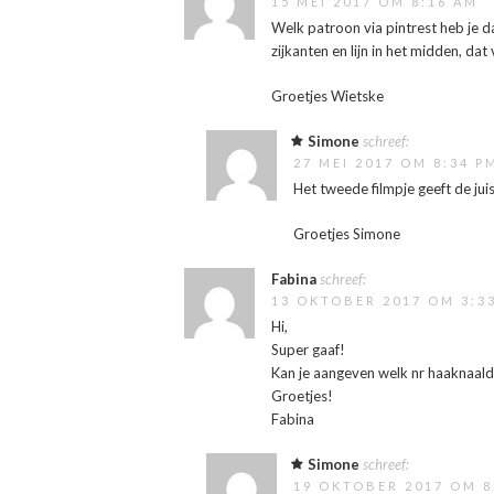
15 MEI 2017 OM 8:16 AM
Welk patroon via pintrest heb je 
zijkanten en lijn in het midden, dat
Groetjes Wietske
Simone
schreef:
27 MEI 2017 OM 8:34 P
Het tweede filmpje geeft de ju
Groetjes Simone
Fabina
schreef:
13 OKTOBER 2017 OM 3:3
Hi,
Super gaaf!
Kan je aangeven welk nr haaknaald
Groetjes!
Fabina
Simone
schreef:
19 OKTOBER 2017 OM 8