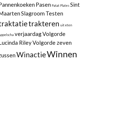
Pannenkoeken
Pasen
Sint
Patat
Plates
Maarten
Slagroom
Testen
traktatie
trakteren
uit eten
verjaardag
Volgorde
Appelscha
Lucinda Riley
Volgorde zeven
Winnen
Winactie
zussen