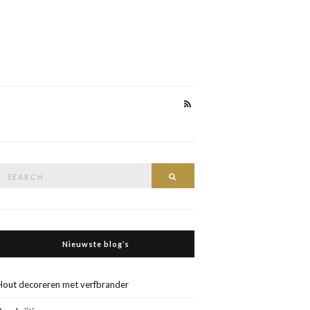
Search
Search
or:
Nieuwste blog’s
Hout decoreren met verfbrander