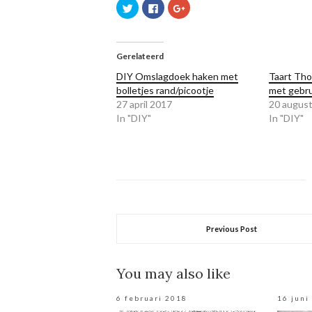
Klik
Klik
Klik
om
om
om
te
te
op
delen
delen
Google+
met
op
te
Twitter
Facebook
delen
(Wordt
(Wordt
(Wordt
Gerelateerd
in
in
in
een
een
een
DIY Omslagdoek haken met
Taart Tho
nieuw
nieuw
nieuw
venster
venster
venster
bolletjes rand/picootje
met gebru
geopend)
geopend)
geopend)
27 april 2017
20 augus
In "DIY"
In "DIY"
Previous Post
You may also like
6 februari 2018
16 juni