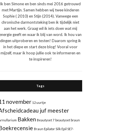
Ik ben Simone en ben sinds mei 2016 getrouwd
met Martijn. Samen hebben wij twee kinderen
Sophie ( 2010) en Stijn (2014). Vanwege een
chronische darmontsteking ben ik tijdelijk niet
aan het werk. Graag wil ik iets doen wat mij
energie geeft en waar ik blij van word. Ik hou van
dingen uitproberen en testen! Daarom spring ik
in het diepe en start deze blog! Vooral voor
mijzelf, maar ik hoop jullie ook te informeren en
te inspireren!
Tags
11 november
12 uurtje
Afscheidcadeau juf meester
Bakken
Arnullarium
Beautyset 7
beautyset braun
Boekrecensie
Braun Epilator Silk Epil SE7-