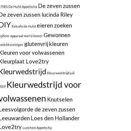
De zeven zussen
875BS
De Hulst Appelscha
De zeven zussen lucinda Riley
DIY
eieren zoeken
Eetcafe de Hulst
Gewonnen
epileer apparaat met trimmer
glutenvrij
kleuren
gezichtsreiniger
Kleuren voor volwassenen
Kleurplaat Love2try
Kleurwedstrijd
Kleurwedstrijd juli
Kleurwedstrijd voor
2019
volwassenen
Knutselen
Leesvolgorde de zeven zussen
Leeuwarden
Loes den Hollander
Love2try
Lunchen Appelscha