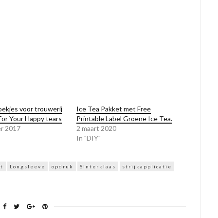
ekjes voor trouwerij
Ice Tea Pakket met Free
 For Your Happy tears
Printable Label Groene Ice Tea.
er 2017
2 maart 2020
In "DIY"
it
Longsleeve
opdruk
Sinterklaas
strijkapplicatie