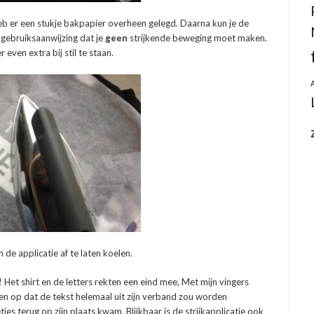
 heb er een stukje bakpapier overheen gelegd. Daarna kun je de
e gebruiksaanwijzing dat je
geen
strijkende beweging moet maken.
even extra bij stil te staan.
de applicatie af te laten koelen.
Het shirt en de letters rekten een eind mee, Met mijn vingers
ven op dat de tekst helemaal uit zijn verband zou worden
jes terug op zijn plaats kwam. Blijkbaar is de strijkapplicatie ook