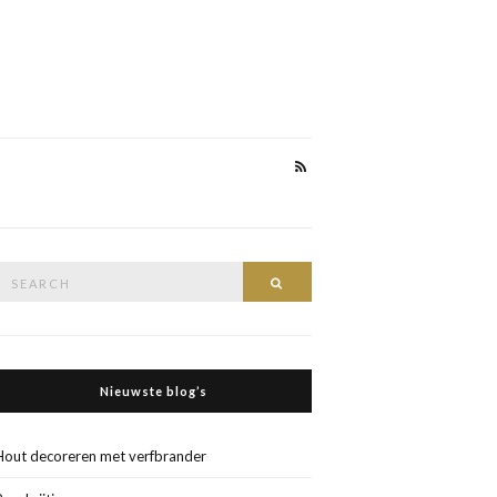
Search
Search
or:
Nieuwste blog’s
Hout decoreren met verfbrander