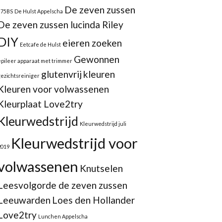
De zeven zussen
875BS
De Hulst Appelscha
De zeven zussen lucinda Riley
DIY
eieren zoeken
Eetcafe de Hulst
Gewonnen
epileer apparaat met trimmer
glutenvrij
kleuren
gezichtsreiniger
Kleuren voor volwassenen
Kleurplaat Love2try
Kleurwedstrijd
Kleurwedstrijd juli
Kleurwedstrijd voor
2019
volwassenen
Knutselen
Leesvolgorde de zeven zussen
Leeuwarden
Loes den Hollander
Love2try
Lunchen Appelscha