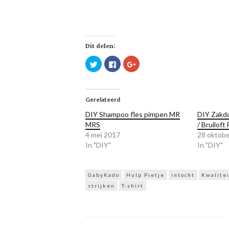
Dit delen:
Klik
Klik
Klik
om
om
om
te
te
op
delen
delen
Google+
met
op
te
Twitter
Facebook
delen
(Wordt
(Wordt
(Wordt
Gerelateerd
in
in
in
een
een
een
DIY Shampoo fles pimpen MR
DIY Zakdo
nieuw
nieuw
nieuw
venster
venster
venster
MRS
/ Bruiloft
geopend)
geopend)
geopend)
4 mei 2017
28 oktob
In "DIY"
In "DIY"
GabyKado
Hulp Pietje
intocht
Kwalite
strijken
T-shirt