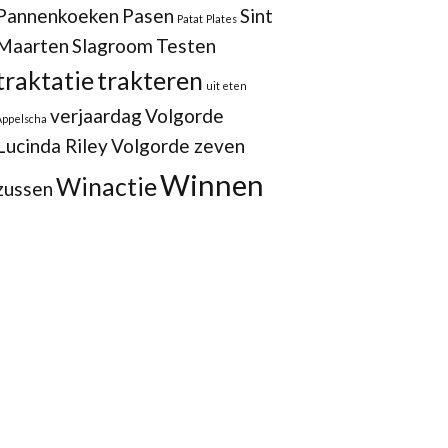
Pannenkoeken
Pasen
Sint
Patat
Plates
Maarten
Slagroom
Testen
traktatie
trakteren
uit eten
verjaardag
Volgorde
Appelscha
Lucinda Riley
Volgorde zeven
Winnen
Winactie
zussen