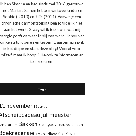
Ik ben Simone en ben sinds mei 2016 getrouwd
met Martijn. Samen hebben wij twee kinderen
Sophie ( 2010) en Stijn (2014). Vanwege een
chronische darmontsteking ben ik tijdelijk niet
aan het werk. Graag wil ik iets doen wat mij
energie geeft en waar ik blij van word. Ik hou van
dingen uitproberen en testen! Daarom spring ik
in het diepe en start deze blog! Vooral voor
mijzelf, maar ik hoop jullie ook te informeren en
te inspireren!
Tags
11 november
12 uurtje
Afscheidcadeau juf meester
Bakken
Arnullarium
Beautyset 7
beautyset braun
Boekrecensie
Braun Epilator Silk Epil SE7-