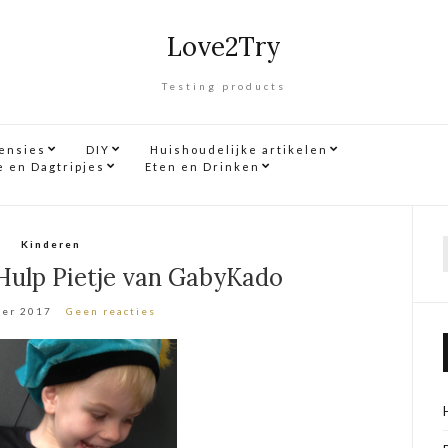
Love2Try
Testing products
censies
DIY
Huishoudelijke artikelen
e en Dagtripjes
Eten en Drinken
Kinderen
f
 Hulp Pietje van GabyKado
ber 2017
Geen reacties