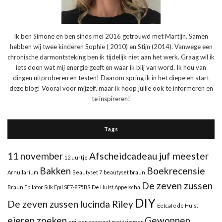
Ik ben Simone en ben sinds mei 2016 getrouwd met Martijn. Samen
hebben wij twee kinderen Sophie ( 2010) en Stijn (2014). Vanwege een
chronische darmontsteking ben ik tijdelijk niet aan het werk. Graag wil ik
iets doen wat mij energie geeft en waar ik blij van word. Ik hou van
dingen uitproberen en testen! Daarom spring ik in het diepe en start
deze blog! Vooral voor mijzelf, maar ik hoop jullie ook te informeren en
te inspireren!
Tags
11 november
Afscheidcadeau juf meester
12 uurtje
Bakken
Boekrecensie
Arnullarium
Beautyset 7
beautyset braun
De zeven zussen
Braun Epilator Silk Epil SE7-875BS
De Hulst Appelscha
DIY
De zeven zussen lucinda Riley
Eetcafe de Hulst
eieren zoeken
Gewonnen
epileer apparaat met trimmer