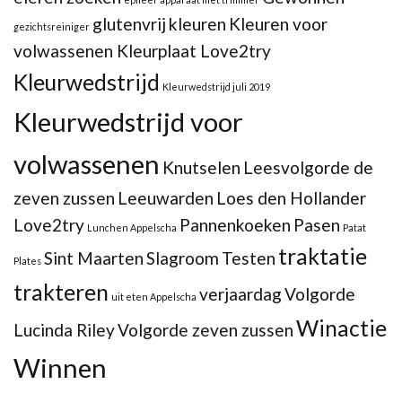
glutenvrij
kleuren
Kleuren voor
gezichtsreiniger
volwassenen Kleurplaat Love2try
Kleurwedstrijd
Kleurwedstrijd juli 2019
Kleurwedstrijd voor
volwassenen
Knutselen
Leesvolgorde de
zeven zussen
Leeuwarden
Loes den Hollander
Love2try
Pannenkoeken
Pasen
Lunchen Appelscha
Patat
traktatie
Sint Maarten
Slagroom
Testen
Plates
trakteren
verjaardag
Volgorde
uit eten Appelscha
Winactie
Lucinda Riley
Volgorde zeven zussen
Winnen