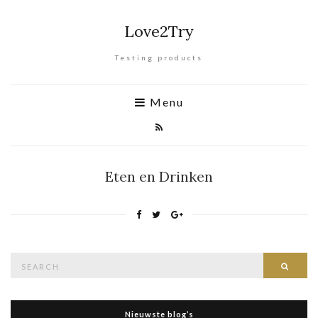
Love2Try
Testing products
Menu
Eten en Drinken
Search
Searc
for:
Nieuwste blog’s