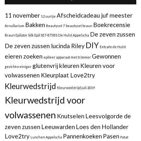
11 november
Afscheidcadeau juf meester
12 uurtje
Bakken
Boekrecensie
Arnullarium
Beautyset 7
beautyset braun
De zeven zussen
Braun Epilator Silk Epil SE7-875BS
De Hulst Appelscha
DIY
De zeven zussen lucinda Riley
Eetcafe de Hulst
eieren zoeken
Gewonnen
epileer apparaat met trimmer
glutenvrij
kleuren
Kleuren voor
gezichtsreiniger
volwassenen Kleurplaat Love2try
Kleurwedstrijd
Kleurwedstrijd juli 2019
Kleurwedstrijd voor
volwassenen
Knutselen
Leesvolgorde de
zeven zussen
Leeuwarden
Loes den Hollander
Love2try
Pannenkoeken
Pasen
Lunchen Appelscha
Patat