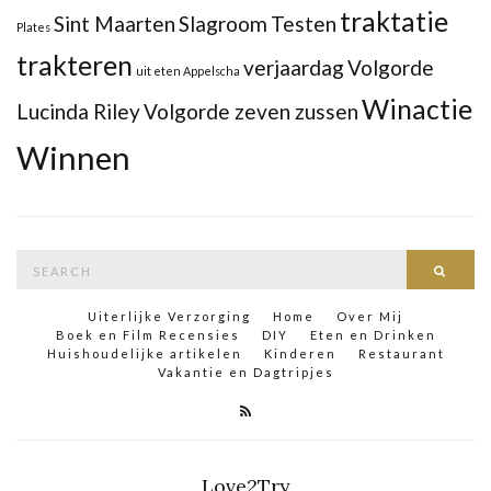
traktatie
Sint Maarten
Slagroom
Testen
Plates
trakteren
verjaardag
Volgorde
uit eten Appelscha
Winactie
Lucinda Riley
Volgorde zeven zussen
Winnen
Search
Searc
for:
Uiterlijke Verzorging
Home
Over Mij
Boek en Film Recensies
DIY
Eten en Drinken
Huishoudelijke artikelen
Kinderen
Restaurant
Vakantie en Dagtripjes
Love2Try