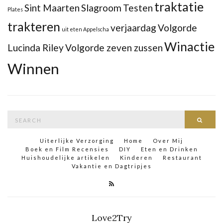
traktatie
Sint Maarten
Slagroom
Testen
Plates
trakteren
verjaardag
Volgorde
uit eten Appelscha
Winactie
Lucinda Riley
Volgorde zeven zussen
Winnen
Search
Searc
for:
Uiterlijke Verzorging
Home
Over Mij
Boek en Film Recensies
DIY
Eten en Drinken
Huishoudelijke artikelen
Kinderen
Restaurant
Vakantie en Dagtripjes
Love2Try