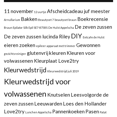
11 november
Afscheidcadeau juf meester
12 uurtje
Bakken
Boekrecensie
Arnullarium
Beautyset 7
beautyset braun
De zeven zussen
Braun Epilator Silk Epil SE7-875BS
De Hulst Appelscha
DIY
De zeven zussen lucinda Riley
Eetcafe de Hulst
eieren zoeken
Gewonnen
epileer apparaat met trimmer
glutenvrij
kleuren
Kleuren voor
gezichtsreiniger
volwassenen Kleurplaat Love2try
Kleurwedstrijd
Kleurwedstrijd juli 2019
Kleurwedstrijd voor
volwassenen
Knutselen
Leesvolgorde de
zeven zussen
Leeuwarden
Loes den Hollander
Love2try
Pannenkoeken
Pasen
Lunchen Appelscha
Patat