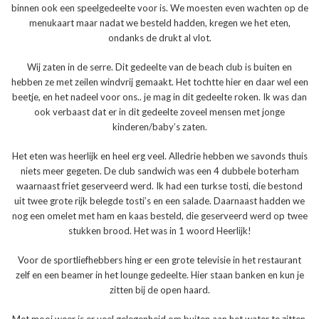
binnen ook een speelgedeelte voor is. We moesten even wachten op de
menukaart maar nadat we besteld hadden, kregen we het eten,
ondanks de drukt al vlot.
Wij zaten in de serre. Dit gedeelte van de beach club is buiten en
hebben ze met zeilen windvrij gemaakt. Het tochtte hier en daar wel een
beetje, en het nadeel voor ons.. je mag in dit gedeelte roken. Ik was dan
ook verbaast dat er in dit gedeelte zoveel mensen met jonge
kinderen/baby’s zaten.
Het eten was heerlijk en heel erg veel. Alledrie hebben we savonds thuis
niets meer gegeten. De club sandwich was een 4 dubbele boterham
waarnaast friet geserveerd werd. Ik had een turkse tosti, die bestond
uit twee grote rijk belegde tosti’s en een salade. Daarnaast hadden we
nog een omelet met ham en kaas besteld, die geserveerd werd op twee
stukken brood. Het was in 1 woord Heerlijk!
Voor de sportliefhebbers hing er een grote televisie in het restaurant
zelf en een beamer in het lounge gedeelte. Hier staan banken en kun je
zitten bij de open haard.