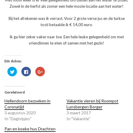
Met mooi weer is er veel gelegenheid om buiten aan het water te zitten.
Zowel in de herfst als zomer een hele mooie locatie aan het water!
Bij het afrekenen was ik verrast. Voor 2 grote verse jus en de turkse
tosti betaalde ik € 14,00 euro.
Ik ga hier zeker vaker naar toe. Een hele leuke gelegenheid om met
vriendinnen te eten of samen met het gezin!
Dit delen:
Klik
Klik
Klik
om
om
om
te
te
op
delen
delen
Google+
met
op
te
Twitter
Facebook
delen
(Wordt
(Wordt
(Wordt
Gerelateerd
in
in
in
een
een
een
Hellendoorn bezoeken in
Vakantie vieren bij Roompot
nieuw
nieuw
nieuw
venster
venster
venster
Coronatijd
Lunsbergen Borger
geopend)
geopend)
geopend)
3 augustus 2020
3 maart 2017
In "Dagtripjes"
In "Vakantie"
Pan en koeke hus Drachten