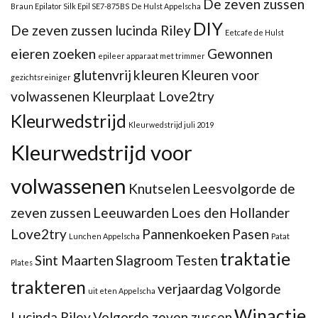
De zeven zussen
Braun Epilator Silk Epil SE7-875BS
De Hulst Appelscha
DIY
De zeven zussen lucinda Riley
Eetcafe de Hulst
eieren zoeken
Gewonnen
epileer apparaat met trimmer
glutenvrij
kleuren
Kleuren voor
gezichtsreiniger
volwassenen Kleurplaat Love2try
Kleurwedstrijd
Kleurwedstrijd juli 2019
Kleurwedstrijd voor
volwassenen
Knutselen
Leesvolgorde de
zeven zussen
Leeuwarden
Loes den Hollander
Love2try
Pannenkoeken
Pasen
Lunchen Appelscha
Patat
traktatie
Sint Maarten
Slagroom
Testen
Plates
trakteren
verjaardag
Volgorde
uit eten Appelscha
Winactie
Lucinda Riley
Volgorde zeven zussen