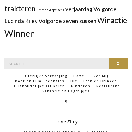
trakteren
verjaardag
Volgorde
uit eten Appelscha
Winactie
Lucinda Riley
Volgorde zeven zussen
Winnen
Search
Searc
for:
Uiterlijke Verzorging
Home
Over Mij
Boek en Film Recensies
DIY
Eten en Drinken
Huishoudelijke artikelen
Kinderen
Restaurant
Vakantie en Dagtripjes
Love2Try
Olsen WordPress Theme
by
CSSIgniter