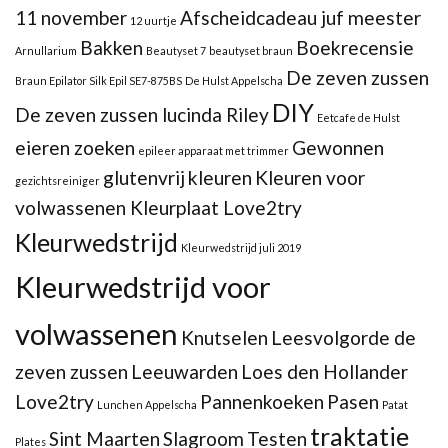
11 november
Afscheidcadeau juf meester
12 uurtje
Bakken
Boekrecensie
Arnullarium
Beautyset 7
beautyset braun
De zeven zussen
Braun Epilator Silk Epil SE7-875BS
De Hulst Appelscha
DIY
De zeven zussen lucinda Riley
Eetcafe de Hulst
eieren zoeken
Gewonnen
epileer apparaat met trimmer
glutenvrij
kleuren
Kleuren voor
gezichtsreiniger
volwassenen Kleurplaat Love2try
Kleurwedstrijd
Kleurwedstrijd juli 2019
Kleurwedstrijd voor
volwassenen
Knutselen
Leesvolgorde de
zeven zussen
Leeuwarden
Loes den Hollander
Love2try
Pannenkoeken
Pasen
Lunchen Appelscha
Patat
traktatie
Sint Maarten
Slagroom
Testen
Plates