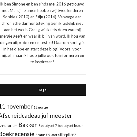
Ik ben Simone en ben sinds mei 2016 getrouwd
met Martijn. Samen hebben wij twee kinderen
Sophie ( 2010) en Stijn (2014). Vanwege een
chronische darmontsteking ben ik tijdelijk niet
aan het werk. Graag wil ik iets doen wat mij
energie geeft en waar ik blij van word. Ik hou van
dingen uitproberen en testen! Daarom spring ik
in het diepe en start deze blog! Vooral voor
mijzelf, maar ik hoop jullie ook te informeren en
te inspireren!
Tags
11 november
12 uurtje
Afscheidcadeau juf meester
Bakken
Arnullarium
Beautyset 7
beautyset braun
Boekrecensie
Braun Epilator Silk Epil SE7-