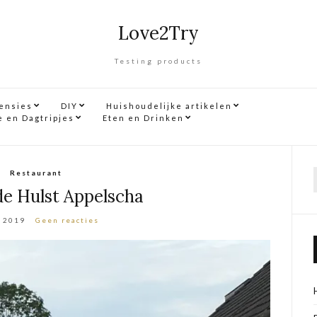
Love2Try
Testing products
censies
DIY
Huishoudelijke artikelen
e en Dagtripjes
Eten en Drinken
Restaurant
f
de Hulst Appelscha
i 2019
Geen reacties