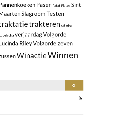
Pannenkoeken
Pasen
Sint
Patat
Plates
Maarten
Slagroom
Testen
traktatie
trakteren
uit eten
verjaardag
Volgorde
Appelscha
Lucinda Riley
Volgorde zeven
Winnen
Winactie
zussen
Search