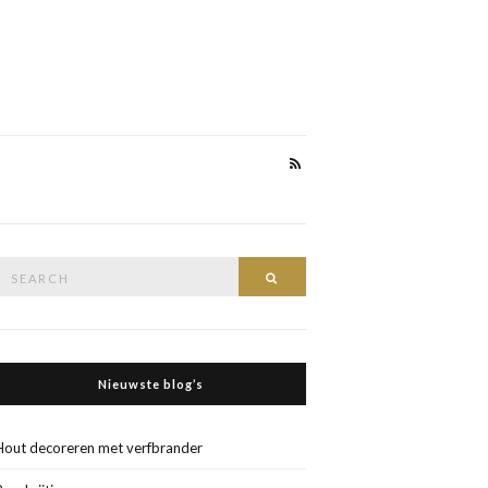
Search
Search
or:
Nieuwste blog’s
Hout decoreren met verfbrander