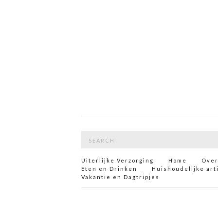
Search
for:
Uiterlijke Verzorging
Home
Over
Eten en Drinken
Huishoudelijke art
Vakantie en Dagtripjes