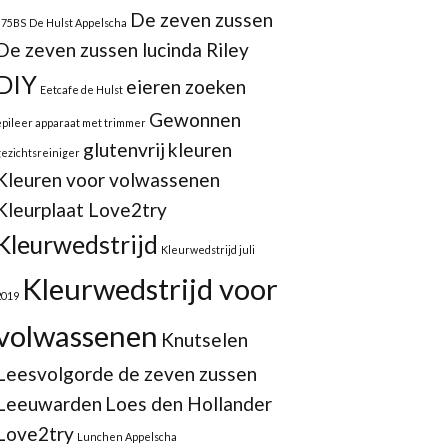
De zeven zussen
875BS
De Hulst Appelscha
De zeven zussen lucinda Riley
DIY
eieren zoeken
Eetcafe de Hulst
Gewonnen
epileer apparaat met trimmer
glutenvrij
kleuren
gezichtsreiniger
Kleuren voor volwassenen
Kleurplaat Love2try
Kleurwedstrijd
Kleurwedstrijd juli
Kleurwedstrijd voor
2019
volwassenen
Knutselen
Leesvolgorde de zeven zussen
Leeuwarden
Loes den Hollander
Love2try
Lunchen Appelscha