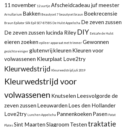
11 november
Afscheidcadeau juf meester
12 uurtje
Bakken
Boekrecensie
Arnullarium
Beautyset 7
beautyset braun
De zeven zussen
Braun Epilator Silk Epil SE7-875BS
De Hulst Appelscha
DIY
De zeven zussen lucinda Riley
Eetcafe de Hulst
eieren zoeken
Gewonnen
epileer apparaat met trimmer
glutenvrij
kleuren
Kleuren voor
gezichtsreiniger
volwassenen Kleurplaat Love2try
Kleurwedstrijd
Kleurwedstrijd juli 2019
Kleurwedstrijd voor
volwassenen
Knutselen
Leesvolgorde de
zeven zussen
Leeuwarden
Loes den Hollander
Love2try
Pannenkoeken
Pasen
Lunchen Appelscha
Patat
traktatie
Sint Maarten
Slagroom
Testen
Plates