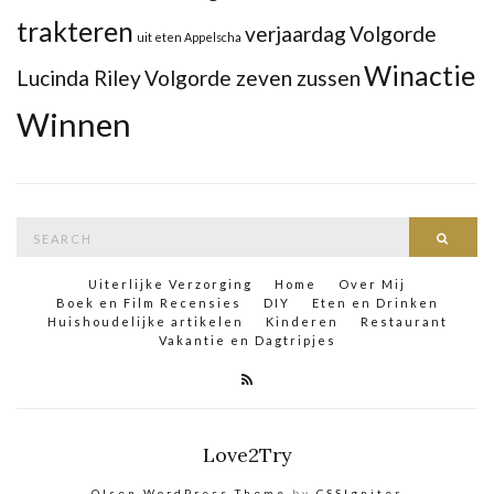
trakteren
verjaardag
Volgorde
uit eten Appelscha
Winactie
Lucinda Riley
Volgorde zeven zussen
Winnen
Search
Searc
for:
Uiterlijke Verzorging
Home
Over Mij
Boek en Film Recensies
DIY
Eten en Drinken
Huishoudelijke artikelen
Kinderen
Restaurant
Vakantie en Dagtripjes
Love2Try
Olsen WordPress Theme
by
CSSIgniter