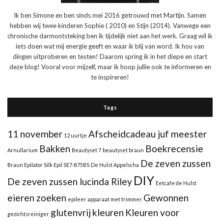
Ik ben Simone en ben sinds mei 2016 getrouwd met Martijn. Samen
hebben wij twee kinderen Sophie ( 2010) en Stijn (2014). Vanwege een
chronische darmontsteking ben ik tijdelijk niet aan het werk. Graag wil ik
iets doen wat mij energie geeft en waar ik blij van word. Ik hou van
dingen uitproberen en testen! Daarom spring ik in het diepe en start
deze blog! Vooral voor mijzelf, maar ik hoop jullie ook te informeren en
te inspireren!
Tags
11 november
Afscheidcadeau juf meester
12 uurtje
Bakken
Boekrecensie
Arnullarium
Beautyset 7
beautyset braun
De zeven zussen
Braun Epilator Silk Epil SE7-875BS
De Hulst Appelscha
DIY
De zeven zussen lucinda Riley
Eetcafe de Hulst
eieren zoeken
Gewonnen
epileer apparaat met trimmer
glutenvrij
kleuren
Kleuren voor
gezichtsreiniger