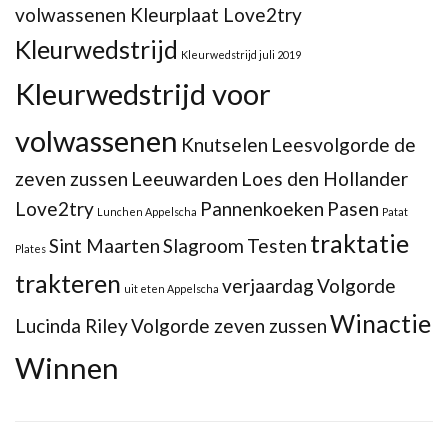
volwassenen Kleurplaat Love2try
Kleurwedstrijd
Kleurwedstrijd juli 2019
Kleurwedstrijd voor
volwassenen
Knutselen
Leesvolgorde de
zeven zussen
Leeuwarden
Loes den Hollander
Love2try
Pannenkoeken
Pasen
Lunchen Appelscha
Patat
traktatie
Sint Maarten
Slagroom
Testen
Plates
trakteren
verjaardag
Volgorde
uit eten Appelscha
Winactie
Lucinda Riley
Volgorde zeven zussen
Winnen