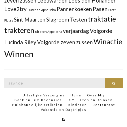
zeven zussen
Leeuwarden
Loes den Hollander
Love2try
Pannenkoeken
Pasen
Lunchen Appelscha
Patat
traktatie
Sint Maarten
Slagroom
Testen
Plates
trakteren
verjaardag
Volgorde
uit eten Appelscha
Winactie
Lucinda Riley
Volgorde zeven zussen
Winnen
Search
Searc
for:
Uiterlijke Verzorging
Home
Over Mij
Boek en Film Recensies
DIY
Eten en Drinken
Huishoudelijke artikelen
Kinderen
Restaurant
Vakantie en Dagtripjes