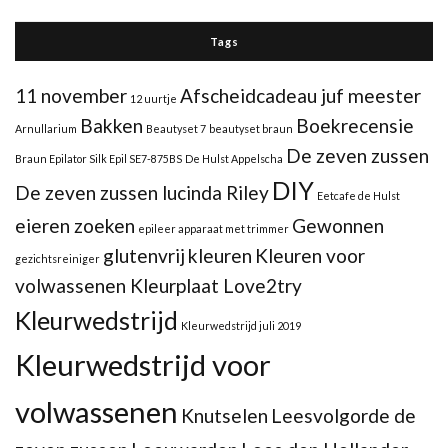
Tags
11 november
Afscheidcadeau juf meester
12 uurtje
Bakken
Boekrecensie
Arnullarium
Beautyset 7
beautyset braun
De zeven zussen
Braun Epilator Silk Epil SE7-875BS
De Hulst Appelscha
DIY
De zeven zussen lucinda Riley
Eetcafe de Hulst
eieren zoeken
Gewonnen
epileer apparaat met trimmer
glutenvrij
kleuren
Kleuren voor
gezichtsreiniger
volwassenen Kleurplaat Love2try
Kleurwedstrijd
Kleurwedstrijd juli 2019
Kleurwedstrijd voor
volwassenen
Knutselen
Leesvolgorde de