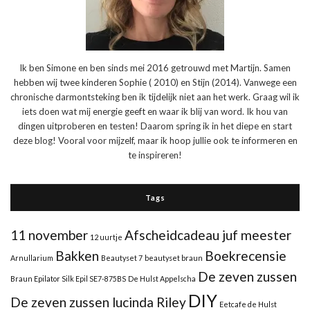
Ik ben Simone en ben sinds mei 2016 getrouwd met Martijn. Samen
hebben wij twee kinderen Sophie ( 2010) en Stijn (2014). Vanwege een
chronische darmontsteking ben ik tijdelijk niet aan het werk. Graag wil ik
iets doen wat mij energie geeft en waar ik blij van word. Ik hou van
dingen uitproberen en testen! Daarom spring ik in het diepe en start
deze blog! Vooral voor mijzelf, maar ik hoop jullie ook te informeren en
te inspireren!
Tags
11 november
Afscheidcadeau juf meester
12 uurtje
Bakken
Boekrecensie
Arnullarium
Beautyset 7
beautyset braun
De zeven zussen
Braun Epilator Silk Epil SE7-875BS
De Hulst Appelscha
DIY
De zeven zussen lucinda Riley
Eetcafe de Hulst