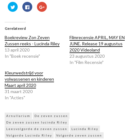
Klik
Klik
Klik
om
om
om
te
te
op
delen
delen
Google+
met
op
te
Twitter
Facebook
delen
(Wordt
(Wordt
(Wordt
Gerelateerd
in
in
in
een
een
een
Boekreview Zon Zeven
Filmrecensie APRIL, MAY EN
nieuw
nieuw
nieuw
venster
venster
venster
Zussen reeks - Lucinda Riley
JUNE. Release 19 augustus
geopend)
geopend)
geopend)
13 april 2020
2020 Videoland
In "Boek recensie"
23 augustus 2020
In "Film Recensie"
Kleurwedstrijd voor
volwassenen en kinderen
Maart april 2020
31 maart 2020
In "Acties"
Arnullarium
De zeven zussen
De zeven zussen lucinda Riley
Leesvolgorde de zeven zussen
Lucinda Riley
Volgorde Lucinda Riley
Volgorde zeven zussen