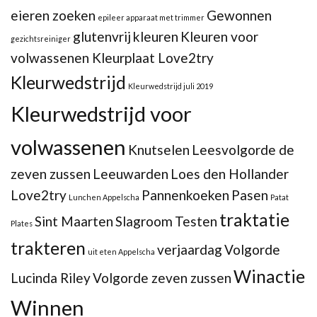
eieren zoeken
Gewonnen
epileer apparaat met trimmer
glutenvrij
kleuren
Kleuren voor
gezichtsreiniger
volwassenen Kleurplaat Love2try
Kleurwedstrijd
Kleurwedstrijd juli 2019
Kleurwedstrijd voor
volwassenen
Knutselen
Leesvolgorde de
zeven zussen
Leeuwarden
Loes den Hollander
Love2try
Pannenkoeken
Pasen
Lunchen Appelscha
Patat
traktatie
Sint Maarten
Slagroom
Testen
Plates
trakteren
verjaardag
Volgorde
uit eten Appelscha
Winactie
Lucinda Riley
Volgorde zeven zussen
Winnen