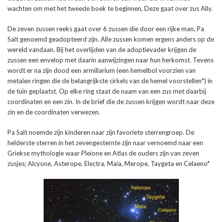
wachten om met het tweede boek te beginnen, Deze gaat over zus Ally.
De zeven zussen reeks gaat over 6 zussen die door een rijke man, Pa
Salt genoemd geadopteerd zijn. Alle zussen komen ergens anders op de
wereld vandaan. Bij het overlijden van de adoptievader krijgen de
zussen een envelop met daarin aanwijzingen naar hun herkomst. Tevens
wordt er na zijn dood een armillarium (een hemelbol voorzien van
metalen ringen die de belangrijkste cirkels van de hemel voorstellen*) in
de tuin geplaatst. Op elke ring staat de naam van een zus met daarbij
coordinaten en een zin. In de brief die de zussen krijgen wordt naar deze
zin en de coordinaten verwezen.
Pa Salt noemde zijn kinderen naar zijn favoriete sterrengroep. De
helderste sterren in het zevengesternte zijn naar vernoemd naar een
Griekse mythologie waar Pleione en Atlas de ouders zijn van zeven
zusjes; Alcyone, Asterope, Electra, Maia, Merope, Taygeta en Celaeno*