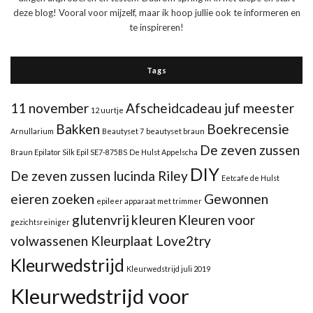
deze blog! Vooral voor mijzelf, maar ik hoop jullie ook te informeren en
te inspireren!
Tags
11 november
Afscheidcadeau juf meester
12 uurtje
Bakken
Boekrecensie
Arnullarium
Beautyset 7
beautyset braun
De zeven zussen
Braun Epilator Silk Epil SE7-875BS
De Hulst Appelscha
DIY
De zeven zussen lucinda Riley
Eetcafe de Hulst
eieren zoeken
Gewonnen
epileer apparaat met trimmer
glutenvrij
kleuren
Kleuren voor
gezichtsreiniger
volwassenen Kleurplaat Love2try
Kleurwedstrijd
Kleurwedstrijd juli 2019
Kleurwedstrijd voor