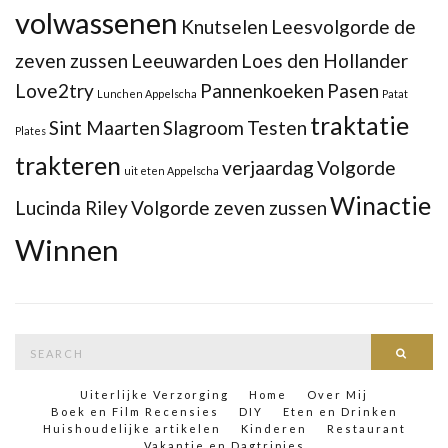
volwassenen
Knutselen
Leesvolgorde de
zeven zussen
Leeuwarden
Loes den Hollander
Love2try
Pannenkoeken
Pasen
Lunchen Appelscha
Patat
traktatie
Sint Maarten
Slagroom
Testen
Plates
trakteren
verjaardag
Volgorde
uit eten Appelscha
Winactie
Lucinda Riley
Volgorde zeven zussen
Winnen
Search
Searc
for:
Uiterlijke Verzorging
Home
Over Mij
Boek en Film Recensies
DIY
Eten en Drinken
Huishoudelijke artikelen
Kinderen
Restaurant
Vakantie en Dagtripjes