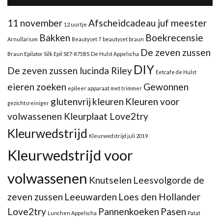
11 november
Afscheidcadeau juf meester
12 uurtje
Bakken
Boekrecensie
Arnullarium
Beautyset 7
beautyset braun
De zeven zussen
Braun Epilator Silk Epil SE7-875BS
De Hulst Appelscha
DIY
De zeven zussen lucinda Riley
Eetcafe de Hulst
eieren zoeken
Gewonnen
epileer apparaat met trimmer
glutenvrij
kleuren
Kleuren voor
gezichtsreiniger
volwassenen Kleurplaat Love2try
Kleurwedstrijd
Kleurwedstrijd juli 2019
Kleurwedstrijd voor
volwassenen
Knutselen
Leesvolgorde de
zeven zussen
Leeuwarden
Loes den Hollander
Love2try
Pannenkoeken
Pasen
Lunchen Appelscha
Patat