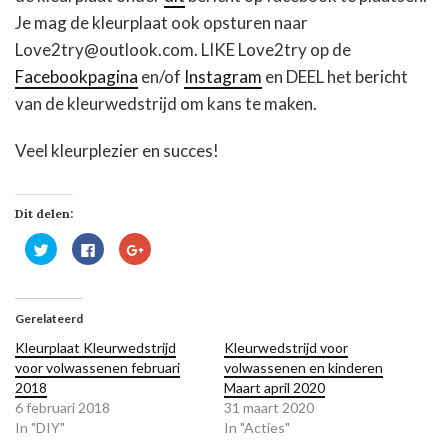
Je mag de kleurplaat ook opsturen naar
Love2try@outlook.com. LIKE Love2try op de
Facebookpagina
en/of
Instagram
en DEEL het bericht
van de kleurwedstrijd om kans te maken.
Veel kleurplezier en succes!
Dit delen:
Klik
Klik
Klik
om
om
om
te
te
op
delen
delen
Google+
met
op
te
Twitter
Facebook
delen
(Wordt
(Wordt
(Wordt
Gerelateerd
in
in
in
een
een
een
Kleurplaat Kleurwedstrijd
Kleurwedstrijd voor
nieuw
nieuw
nieuw
venster
venster
venster
voor volwassenen februari
volwassenen en kinderen
geopend)
geopend)
geopend)
2018
Maart april 2020
6 februari 2018
31 maart 2020
In "DIY"
In "Acties"