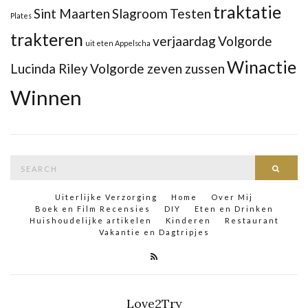
traktatie
Sint Maarten
Slagroom
Testen
Plates
trakteren
verjaardag
Volgorde
uit eten Appelscha
Winactie
Lucinda Riley
Volgorde zeven zussen
Winnen
Search
Searc
for:
Uiterlijke Verzorging
Home
Over Mij
Boek en Film Recensies
DIY
Eten en Drinken
Huishoudelijke artikelen
Kinderen
Restaurant
Vakantie en Dagtripjes
Love2Try