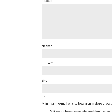
Reactie
*
Naam
*
E-mail
*
Site
Mijn naam, e-mail en site bewaren in deze brows
Blijf op de hoogte van nieuwe blog's en act