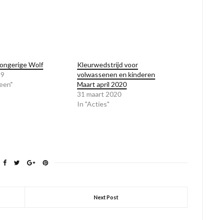
Hongerige Wolf
Kleurwedstrijd voor
19
volwassenen en kinderen
een"
Maart april 2020
31 maart 2020
In "Acties"
Next Post