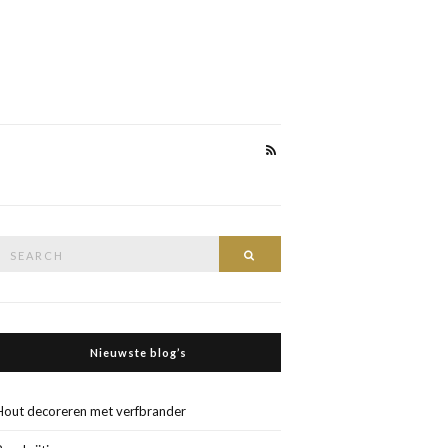
Search
Search
or:
Nieuwste blog’s
Hout decoreren met verfbrander