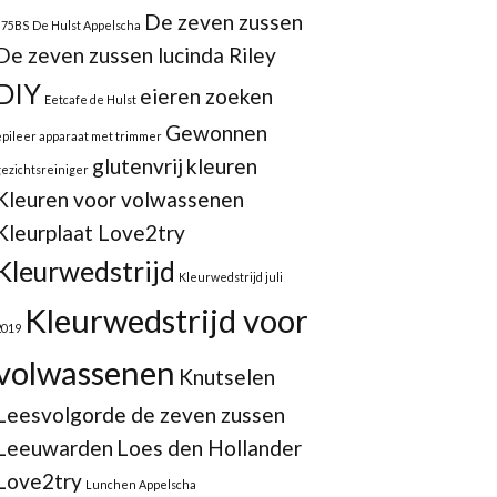
De zeven zussen
875BS
De Hulst Appelscha
De zeven zussen lucinda Riley
DIY
eieren zoeken
Eetcafe de Hulst
Gewonnen
epileer apparaat met trimmer
glutenvrij
kleuren
gezichtsreiniger
Kleuren voor volwassenen
Kleurplaat Love2try
Kleurwedstrijd
Kleurwedstrijd juli
Kleurwedstrijd voor
2019
volwassenen
Knutselen
Leesvolgorde de zeven zussen
Leeuwarden
Loes den Hollander
Love2try
Lunchen Appelscha