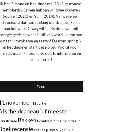
Ik ben Simone en ben sinds mei 2016 getrouwd
met Martijn. Samen hebben wij twee kinderen
Sophie ( 2010) en Stijn (2014). Vanwege een
chronische darmontsteking ben ik tijdelijk niet
aan het werk. Graag wil ik iets doen wat mij
energie geeft en waar ik blij van word. Ik hou van
dingen uitproberen en testen! Daarom spring ik
in het diepe en start deze blog! Vooral voor
mijzelf, maar ik hoop jullie ook te informeren en
te inspireren!
Tags
11 november
12 uurtje
Afscheidcadeau juf meester
Bakken
Arnullarium
Beautyset 7
beautyset braun
Boekrecensie
Braun Epilator Silk Epil SE7-