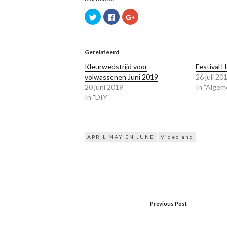
Klik
Klik
Klik
om
om
om
te
te
op
delen
delen
Google+
met
op
te
Twitter
Facebook
delen
(Wordt
(Wordt
(Wordt
Gerelateerd
in
in
in
een
een
een
Kleurwedstrijd voor
Festival 
nieuw
nieuw
nieuw
venster
venster
venster
volwassenen Juni 2019
26 juli 20
geopend)
geopend)
geopend)
20 juni 2019
In "Algem
In "DIY"
APRIL MAY EN JUNE
Videoland
Previous Post