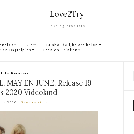
Love2Try
Testing products
censies
DIY
Huishoudelijke artikelen
e en Dagtripjes
Eten en Drinken
Film Recensie
f
L, MAY EN JUNE. Release 19
s 2020 Videoland
tus 2020
Geen reacties