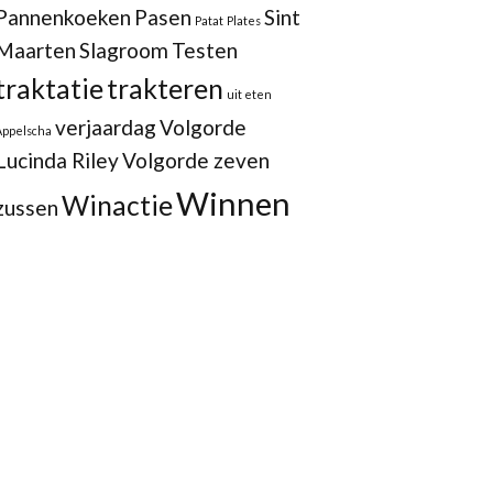
Pannenkoeken
Pasen
Sint
Patat
Plates
Maarten
Slagroom
Testen
traktatie
trakteren
uit eten
verjaardag
Volgorde
Appelscha
Lucinda Riley
Volgorde zeven
Winnen
Winactie
zussen