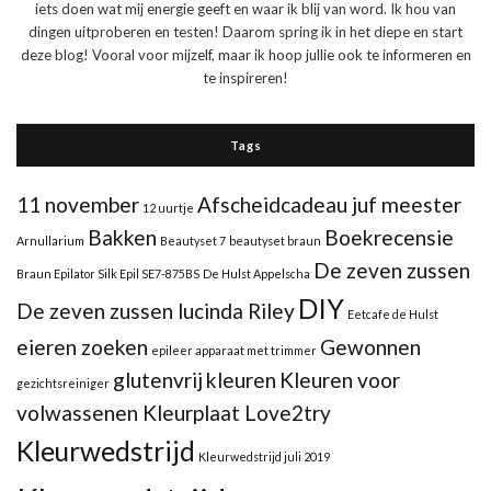
iets doen wat mij energie geeft en waar ik blij van word. Ik hou van
dingen uitproberen en testen! Daarom spring ik in het diepe en start
deze blog! Vooral voor mijzelf, maar ik hoop jullie ook te informeren en
te inspireren!
Tags
11 november
Afscheidcadeau juf meester
12 uurtje
Bakken
Boekrecensie
Arnullarium
Beautyset 7
beautyset braun
De zeven zussen
Braun Epilator Silk Epil SE7-875BS
De Hulst Appelscha
DIY
De zeven zussen lucinda Riley
Eetcafe de Hulst
eieren zoeken
Gewonnen
epileer apparaat met trimmer
glutenvrij
kleuren
Kleuren voor
gezichtsreiniger
volwassenen Kleurplaat Love2try
Kleurwedstrijd
Kleurwedstrijd juli 2019