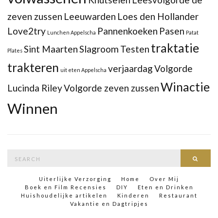
zeven zussen
Leeuwarden
Loes den Hollander
Love2try
Pannenkoeken
Pasen
Lunchen Appelscha
Patat
traktatie
Sint Maarten
Slagroom
Testen
Plates
trakteren
verjaardag
Volgorde
uit eten Appelscha
Winactie
Lucinda Riley
Volgorde zeven zussen
Winnen
Search
Searc
for:
Uiterlijke Verzorging
Home
Over Mij
Boek en Film Recensies
DIY
Eten en Drinken
Huishoudelijke artikelen
Kinderen
Restaurant
Vakantie en Dagtripjes