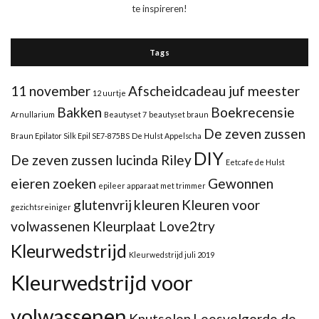
te inspireren!
Tags
11 november
Afscheidcadeau juf meester
12 uurtje
Bakken
Boekrecensie
Arnullarium
Beautyset 7
beautyset braun
De zeven zussen
Braun Epilator Silk Epil SE7-875BS
De Hulst Appelscha
DIY
De zeven zussen lucinda Riley
Eetcafe de Hulst
eieren zoeken
Gewonnen
epileer apparaat met trimmer
glutenvrij
kleuren
Kleuren voor
gezichtsreiniger
volwassenen Kleurplaat Love2try
Kleurwedstrijd
Kleurwedstrijd juli 2019
Kleurwedstrijd voor
volwassenen
Knutselen
Leesvolgorde de