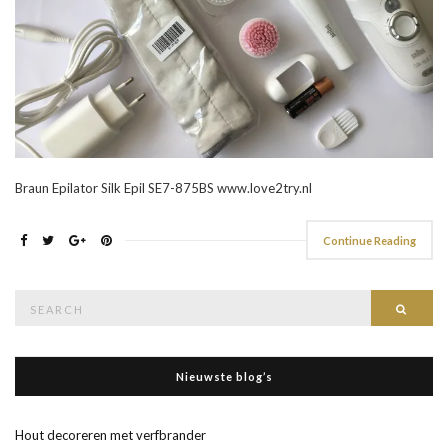
Braun Epilator Silk Epil SE7-875BS www.love2try.nl
Continue Reading
Search
Searc
for:
Nieuwste blog’s
Hout decoreren met verfbrander