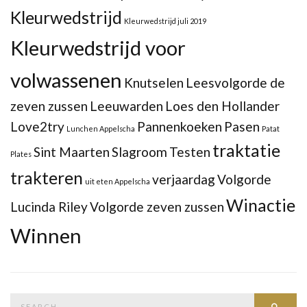
Kleurwedstrijd
Kleurwedstrijd juli 2019
Kleurwedstrijd voor
volwassenen
Knutselen
Leesvolgorde de
zeven zussen
Leeuwarden
Loes den Hollander
Love2try
Pannenkoeken
Pasen
Lunchen Appelscha
Patat
traktatie
Sint Maarten
Slagroom
Testen
Plates
trakteren
verjaardag
Volgorde
uit eten Appelscha
Winactie
Lucinda Riley
Volgorde zeven zussen
Winnen
Search
Searc