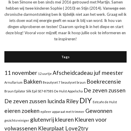
Ik ben Simone en ben sinds mei 2016 getrouwd met Martijn. Samen
hebben wij twee kinderen Sophie ( 2010) en Stijn (2014). Vanwege een
chronische darmontsteking ben ik tijdelijk niet aan het werk. Graag wil ik
iets doen wat mij energie geeft en waar ik blij van word. Ik hou van
dingen uitproberen en testen! Daarom spring ik in het diepe en start
deze blog! Vooral voor mijzelf, maar ik hoop jullie ook te informeren en
te inspireren!
Tags
11 november
Afscheidcadeau juf meester
12 uurtje
Bakken
Boekrecensie
Arnullarium
Beautyset 7
beautyset braun
De zeven zussen
Braun Epilator Silk Epil SE7-875BS
De Hulst Appelscha
DIY
De zeven zussen lucinda Riley
Eetcafe de Hulst
eieren zoeken
Gewonnen
epileer apparaat met trimmer
glutenvrij
kleuren
Kleuren voor
gezichtsreiniger
volwassenen Kleurplaat Love2try