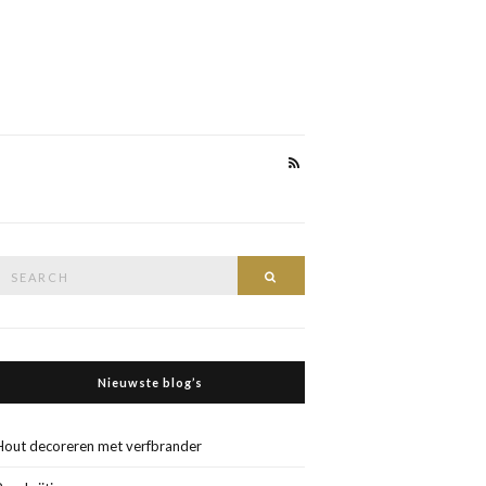
Search
Search
or:
Nieuwste blog’s
Hout decoreren met verfbrander