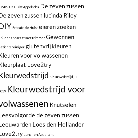
De zeven zussen
875BS
De Hulst Appelscha
De zeven zussen lucinda Riley
DIY
eieren zoeken
Eetcafe de Hulst
Gewonnen
epileer apparaat met trimmer
glutenvrij
kleuren
gezichtsreiniger
Kleuren voor volwassenen
Kleurplaat Love2try
Kleurwedstrijd
Kleurwedstrijd juli
Kleurwedstrijd voor
2019
volwassenen
Knutselen
Leesvolgorde de zeven zussen
Leeuwarden
Loes den Hollander
Love2try
Lunchen Appelscha