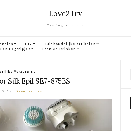
Love2Try
Testing products
censies
DIY
Huishoudelijke artikelen
e en Dagtripjes
Eten en Drinken
erlijke Verzorging
f
or Silk Epil SE7-875BS
i 2019
Geen reacties