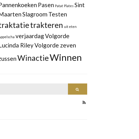
Pannenkoeken
Pasen
Sint
Patat
Plates
Maarten
Slagroom
Testen
traktatie
trakteren
uit eten
verjaardag
Volgorde
Appelscha
Lucinda Riley
Volgorde zeven
Winnen
Winactie
zussen
Search