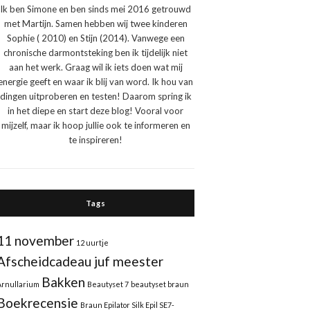
Ik ben Simone en ben sinds mei 2016 getrouwd
met Martijn. Samen hebben wij twee kinderen
Sophie ( 2010) en Stijn (2014). Vanwege een
chronische darmontsteking ben ik tijdelijk niet
aan het werk. Graag wil ik iets doen wat mij
energie geeft en waar ik blij van word. Ik hou van
dingen uitproberen en testen! Daarom spring ik
in het diepe en start deze blog! Vooral voor
mijzelf, maar ik hoop jullie ook te informeren en
te inspireren!
Tags
11 november
12 uurtje
Afscheidcadeau juf meester
Bakken
Arnullarium
Beautyset 7
beautyset braun
Boekrecensie
Braun Epilator Silk Epil SE7-