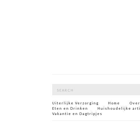
Search
for:
Uiterlijke Verzorging
Home
Over
Eten en Drinken
Huishoudelijke art
Vakantie en Dagtripjes