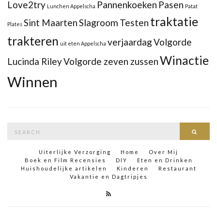
Love2try
Pannenkoeken
Pasen
Lunchen Appelscha
Patat
traktatie
Sint Maarten
Slagroom
Testen
Plates
trakteren
verjaardag
Volgorde
uit eten Appelscha
Winactie
Lucinda Riley
Volgorde zeven zussen
Winnen
Search
Searc
for:
Uiterlijke Verzorging
Home
Over Mij
Boek en Film Recensies
DIY
Eten en Drinken
Huishoudelijke artikelen
Kinderen
Restaurant
Vakantie en Dagtripjes