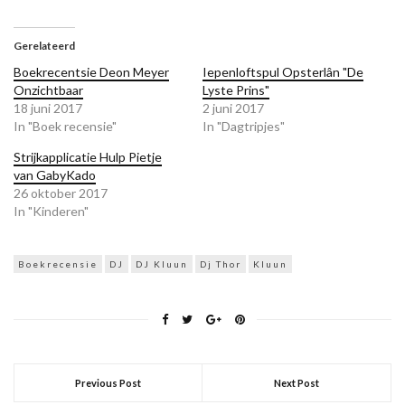
te
te
op
delen
delen
Google+
met
op
te
Twitter
Facebook
delen
(Wordt
(Wordt
(Wordt
Gerelateerd
in
in
in
een
een
een
Boekrecentsie Deon Meyer
Iepenloftspul Opsterlân "De
nieuw
nieuw
nieuw
venster
venster
venster
Onzichtbaar
Lyste Prins"
geopend)
geopend)
geopend)
18 juni 2017
2 juni 2017
In "Boek recensie"
In "Dagtripjes"
Strijkapplicatie Hulp Pietje
van GabyKado
26 oktober 2017
In "Kinderen"
Boekrecensie
DJ
DJ Kluun
Dj Thor
Kluun
Previous Post
Next Post