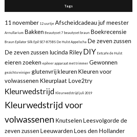
Tags
11 november
Afscheidcadeau juf meester
12 uurtje
Bakken
Boekrecensie
Arnullarium
Beautyset 7
beautyset braun
De zeven zussen
Braun Epilator Silk Epil SE7-875BS
De Hulst Appelscha
DIY
De zeven zussen lucinda Riley
Eetcafe de Hulst
eieren zoeken
Gewonnen
epileer apparaat met trimmer
glutenvrij
kleuren
Kleuren voor
gezichtsreiniger
volwassenen Kleurplaat Love2try
Kleurwedstrijd
Kleurwedstrijd juli 2019
Kleurwedstrijd voor
volwassenen
Knutselen
Leesvolgorde de
zeven zussen
Leeuwarden
Loes den Hollander