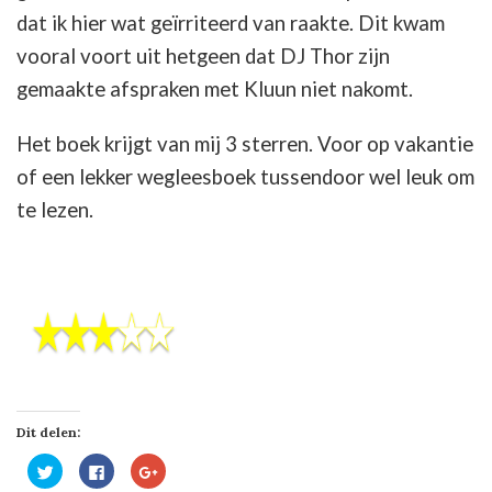
dat ik hier wat geïrriteerd van raakte. Dit kwam
vooral voort uit hetgeen dat DJ Thor zijn
gemaakte afspraken met Kluun niet nakomt.
Het boek krijgt van mij 3 sterren. Voor op vakantie
of een lekker wegleesboek tussendoor wel leuk om
te lezen.
Dit delen:
Klik
Klik
Klik
om
om
om