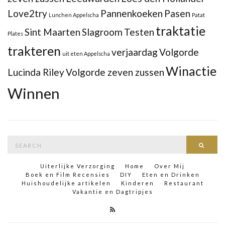
Love2try
Pannenkoeken
Pasen
Lunchen Appelscha
Patat
traktatie
Sint Maarten
Slagroom
Testen
Plates
trakteren
verjaardag
Volgorde
uit eten Appelscha
Winactie
Lucinda Riley
Volgorde zeven zussen
Winnen
Search
Searc
for:
Uiterlijke Verzorging
Home
Over Mij
Boek en Film Recensies
DIY
Eten en Drinken
Huishoudelijke artikelen
Kinderen
Restaurant
Vakantie en Dagtripjes