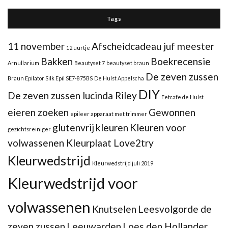
Tags
11 november
Afscheidcadeau juf meester
12 uurtje
Bakken
Boekrecensie
Arnullarium
Beautyset 7
beautyset braun
De zeven zussen
Braun Epilator Silk Epil SE7-875BS
De Hulst Appelscha
DIY
De zeven zussen lucinda Riley
Eetcafe de Hulst
eieren zoeken
Gewonnen
epileer apparaat met trimmer
glutenvrij
kleuren
Kleuren voor
gezichtsreiniger
volwassenen Kleurplaat Love2try
Kleurwedstrijd
Kleurwedstrijd juli 2019
Kleurwedstrijd voor
volwassenen
Knutselen
Leesvolgorde de
zeven zussen
Leeuwarden
Loes den Hollander