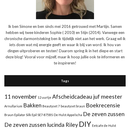
Ik ben Simone en ben sinds mei 2016 getrouwd met Martijn. Samen
hebben wij twee kinderen Sophie ( 2010) en Stijn (2014). Vanwege een
chronische darmontsteking ben ik tijdelijk niet aan het werk. Graag wil ik
iets doen wat mij energie geeft en waar ik blij van word. Ik hou van
dingen uitproberen en testen! Daarom spring ik in het diepe en start
deze blog! Vooral voor mijzelf, maar ik hoop jullie ook te informeren en
te inspireren!
Tags
11 november
Afscheidcadeau juf meester
12 uurtje
Bakken
Boekrecensie
Arnullarium
Beautyset 7
beautyset braun
De zeven zussen
Braun Epilator Silk Epil SE7-875BS
De Hulst Appelscha
DIY
De zeven zussen lucinda Riley
Eetcafe de Hulst