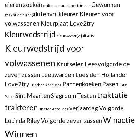
eieren zoeken
Gewonnen
epileer apparaat met trimmer
glutenvrij
kleuren
Kleuren voor
gezichtsreiniger
volwassenen Kleurplaat Love2try
Kleurwedstrijd
Kleurwedstrijd juli 2019
Kleurwedstrijd voor
volwassenen
Knutselen
Leesvolgorde de
zeven zussen
Leeuwarden
Loes den Hollander
Love2try
Pannenkoeken
Pasen
Lunchen Appelscha
Patat
traktatie
Sint Maarten
Slagroom
Testen
Plates
trakteren
verjaardag
Volgorde
uit eten Appelscha
Winactie
Lucinda Riley
Volgorde zeven zussen
Winnen