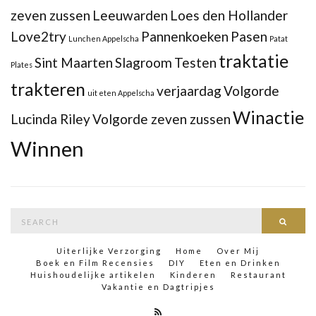
zeven zussen
Leeuwarden
Loes den Hollander
Love2try
Pannenkoeken
Pasen
Lunchen Appelscha
Patat
traktatie
Sint Maarten
Slagroom
Testen
Plates
trakteren
verjaardag
Volgorde
uit eten Appelscha
Winactie
Lucinda Riley
Volgorde zeven zussen
Winnen
Search
Searc
for:
Uiterlijke Verzorging
Home
Over Mij
Boek en Film Recensies
DIY
Eten en Drinken
Huishoudelijke artikelen
Kinderen
Restaurant
Vakantie en Dagtripjes