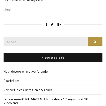
te informeren en te inspireren!
Liefs!
Search
Searc
for:
Nieuwste blog’s
Hout decoreren met verfbrander
Paaskrijtjes
Review Dolce Gusto Genio S Touch
Filmrecensie APRIL, MAY EN JUNE. Release 19 augustus 2020
Videoland