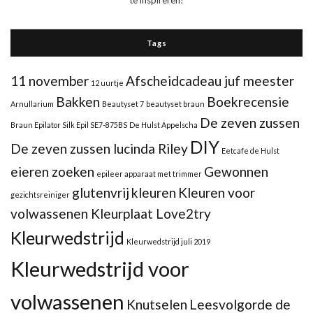
te inspireren!
Tags
11 november
Afscheidcadeau juf meester
12 uurtje
Bakken
Boekrecensie
Arnullarium
Beautyset 7
beautyset braun
De zeven zussen
Braun Epilator Silk Epil SE7-875BS
De Hulst Appelscha
DIY
De zeven zussen lucinda Riley
Eetcafe de Hulst
eieren zoeken
Gewonnen
epileer apparaat met trimmer
glutenvrij
kleuren
Kleuren voor
gezichtsreiniger
volwassenen Kleurplaat Love2try
Kleurwedstrijd
Kleurwedstrijd juli 2019
Kleurwedstrijd voor
volwassenen
Knutselen
Leesvolgorde de