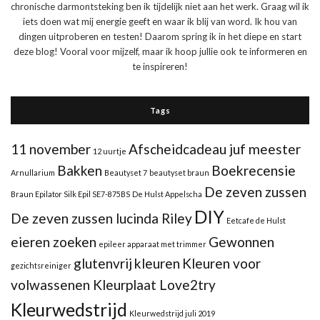
chronische darmontsteking ben ik tijdelijk niet aan het werk. Graag wil ik
iets doen wat mij energie geeft en waar ik blij van word. Ik hou van
dingen uitproberen en testen! Daarom spring ik in het diepe en start
deze blog! Vooral voor mijzelf, maar ik hoop jullie ook te informeren en
te inspireren!
Tags
11 november
Afscheidcadeau juf meester
12 uurtje
Bakken
Boekrecensie
Arnullarium
Beautyset 7
beautyset braun
De zeven zussen
Braun Epilator Silk Epil SE7-875BS
De Hulst Appelscha
DIY
De zeven zussen lucinda Riley
Eetcafe de Hulst
eieren zoeken
Gewonnen
epileer apparaat met trimmer
glutenvrij
kleuren
Kleuren voor
gezichtsreiniger
volwassenen Kleurplaat Love2try
Kleurwedstrijd
Kleurwedstrijd juli 2019