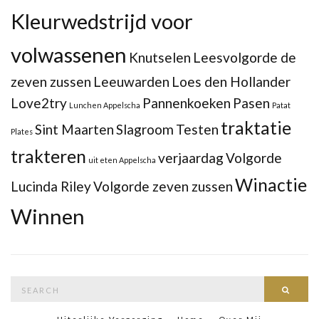
Kleurwedstrijd voor
volwassenen
Knutselen
Leesvolgorde de
zeven zussen
Leeuwarden
Loes den Hollander
Love2try
Pannenkoeken
Pasen
Lunchen Appelscha
Patat
traktatie
Sint Maarten
Slagroom
Testen
Plates
trakteren
verjaardag
Volgorde
uit eten Appelscha
Winactie
Lucinda Riley
Volgorde zeven zussen
Winnen
Search
Searc
for: