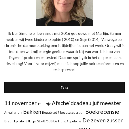
Ik ben Simone en ben sinds mei 2016 getrouwd met Martijn. Samen
hebben wij twee kinderen Sophie ( 2010) en Stijn (2014). Vanwege een
chronische darmontsteking ben ik tijdelijk niet aan het werk. Graag wil ik
iets doen wat mij energie geeft en waar ik blij van word. Ik hou van
dingen uitproberen en testen! Daarom spring ik in het diepe en start
deze blog! Vooral voor mijzelf, maar ik hoop jullie ook te informeren en
te inspireren!
Tags
11 november
Afscheidcadeau juf meester
12 uurtje
Bakken
Boekrecensie
Arnullarium
Beautyset 7
beautyset braun
De zeven zussen
Braun Epilator Silk Epil SE7-875BS
De Hulst Appelscha