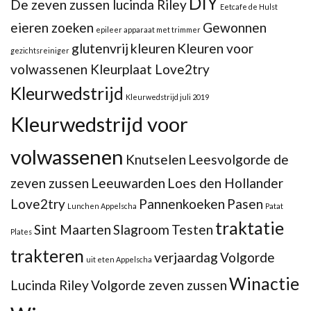
DIY
De zeven zussen lucinda Riley
Eetcafe de Hulst
eieren zoeken
Gewonnen
epileer apparaat met trimmer
glutenvrij
kleuren
Kleuren voor
gezichtsreiniger
volwassenen Kleurplaat Love2try
Kleurwedstrijd
Kleurwedstrijd juli 2019
Kleurwedstrijd voor
volwassenen
Knutselen
Leesvolgorde de
zeven zussen
Leeuwarden
Loes den Hollander
Love2try
Pannenkoeken
Pasen
Lunchen Appelscha
Patat
traktatie
Sint Maarten
Slagroom
Testen
Plates
trakteren
verjaardag
Volgorde
uit eten Appelscha
Winactie
Lucinda Riley
Volgorde zeven zussen