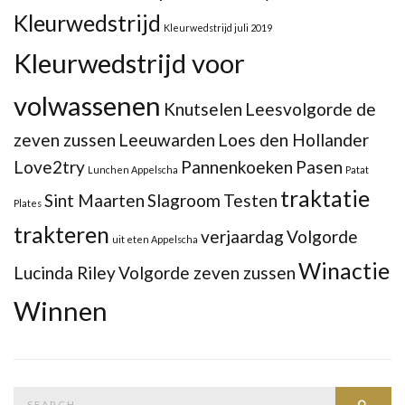
Kleurwedstrijd
Kleurwedstrijd juli 2019
Kleurwedstrijd voor
volwassenen
Knutselen
Leesvolgorde de
zeven zussen
Leeuwarden
Loes den Hollander
Love2try
Pannenkoeken
Pasen
Lunchen Appelscha
Patat
traktatie
Sint Maarten
Slagroom
Testen
Plates
trakteren
verjaardag
Volgorde
uit eten Appelscha
Winactie
Lucinda Riley
Volgorde zeven zussen
Winnen
Search
Searc