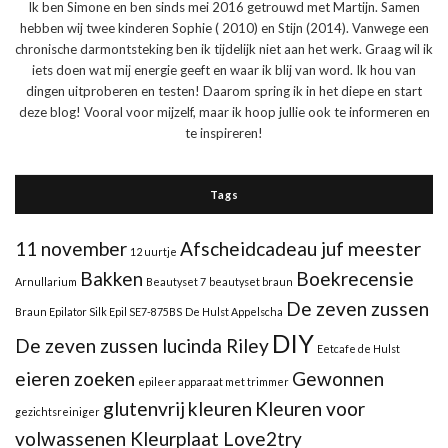
Ik ben Simone en ben sinds mei 2016 getrouwd met Martijn. Samen
hebben wij twee kinderen Sophie ( 2010) en Stijn (2014). Vanwege een
chronische darmontsteking ben ik tijdelijk niet aan het werk. Graag wil ik
iets doen wat mij energie geeft en waar ik blij van word. Ik hou van
dingen uitproberen en testen! Daarom spring ik in het diepe en start
deze blog! Vooral voor mijzelf, maar ik hoop jullie ook te informeren en
te inspireren!
Tags
11 november
Afscheidcadeau juf meester
12 uurtje
Bakken
Boekrecensie
Arnullarium
Beautyset 7
beautyset braun
De zeven zussen
Braun Epilator Silk Epil SE7-875BS
De Hulst Appelscha
DIY
De zeven zussen lucinda Riley
Eetcafe de Hulst
eieren zoeken
Gewonnen
epileer apparaat met trimmer
glutenvrij
kleuren
Kleuren voor
gezichtsreiniger
volwassenen Kleurplaat Love2try