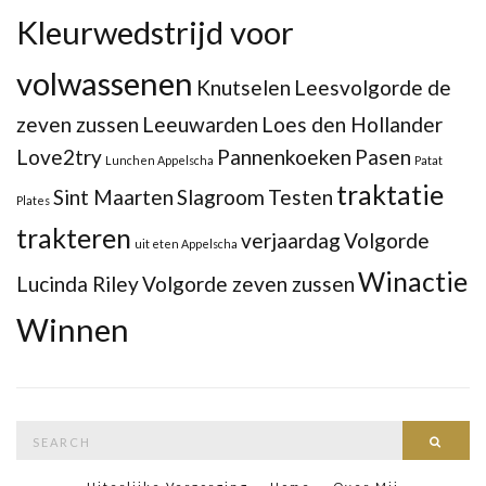
Kleurwedstrijd voor
volwassenen
Knutselen
Leesvolgorde de
zeven zussen
Leeuwarden
Loes den Hollander
Love2try
Pannenkoeken
Pasen
Lunchen Appelscha
Patat
traktatie
Sint Maarten
Slagroom
Testen
Plates
trakteren
verjaardag
Volgorde
uit eten Appelscha
Winactie
Lucinda Riley
Volgorde zeven zussen
Winnen
Search
Searc
for: