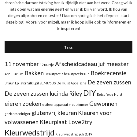
chronische darmontsteking ben ik tijdelijk niet aan het werk. Graag wil ik
iets doen wat mij energie geeft en waar ik blij van word. Ik hou van
dingen uitproberen en testen! Daarom spring ik in het diepe en start
deze blog! Vooral voor mijzelf, maar ik hoop jullie ook te informeren en
te inspireren!
Tags
11 november
Afscheidcadeau juf meester
12 uurtje
Bakken
Boekrecensie
Arnullarium
Beautyset 7
beautyset braun
De zeven zussen
Braun Epilator Silk Epil SE7-875BS
De Hulst Appelscha
DIY
De zeven zussen lucinda Riley
Eetcafe de Hulst
eieren zoeken
Gewonnen
epileer apparaat met trimmer
glutenvrij
kleuren
Kleuren voor
gezichtsreiniger
volwassenen Kleurplaat Love2try
Kleurwedstrijd
Kleurwedstrijd juli 2019