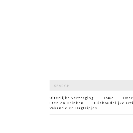
Search
for:
Uiterlijke Verzorging
Home
Over
Eten en Drinken
Huishoudelijke art
Vakantie en Dagtripjes