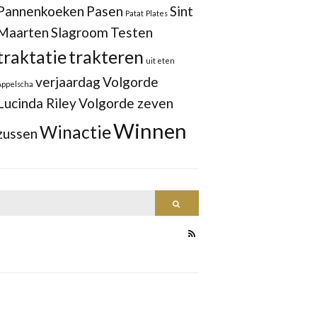
Pannenkoeken
Pasen
Sint
Patat
Plates
Maarten
Slagroom
Testen
traktatie
trakteren
uit eten
verjaardag
Volgorde
Appelscha
Lucinda Riley
Volgorde zeven
Winnen
Winactie
zussen
Search