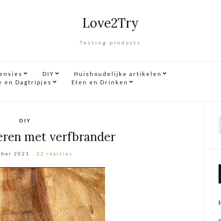
Love2Try
Testing products
censies
DIY
Huishoudelijke artikelen
e en Dagtripjes
Eten en Drinken
DIY
f
eren met verfbrander
ober 2021
22 reacties