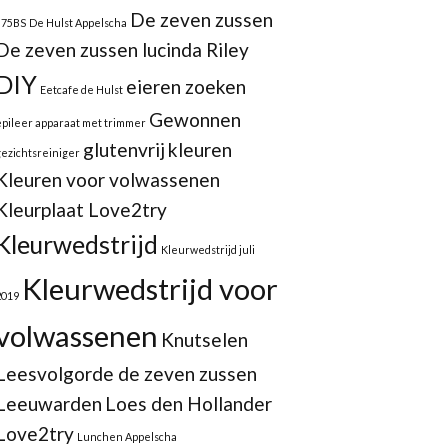
De zeven zussen
875BS
De Hulst Appelscha
De zeven zussen lucinda Riley
DIY
eieren zoeken
Eetcafe de Hulst
Gewonnen
epileer apparaat met trimmer
glutenvrij
kleuren
gezichtsreiniger
Kleuren voor volwassenen
Kleurplaat Love2try
Kleurwedstrijd
Kleurwedstrijd juli
Kleurwedstrijd voor
2019
volwassenen
Knutselen
Leesvolgorde de zeven zussen
Leeuwarden
Loes den Hollander
Love2try
Lunchen Appelscha