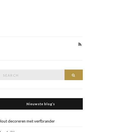
Search
Search
or:
Nieuwste blog’s
Hout decoreren met verfbrander