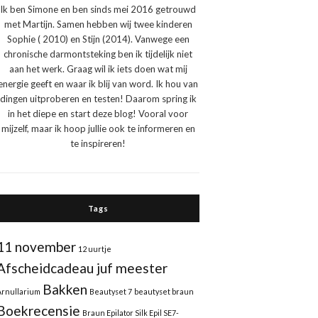
Ik ben Simone en ben sinds mei 2016 getrouwd
met Martijn. Samen hebben wij twee kinderen
Sophie ( 2010) en Stijn (2014). Vanwege een
chronische darmontsteking ben ik tijdelijk niet
aan het werk. Graag wil ik iets doen wat mij
energie geeft en waar ik blij van word. Ik hou van
dingen uitproberen en testen! Daarom spring ik
in het diepe en start deze blog! Vooral voor
mijzelf, maar ik hoop jullie ook te informeren en
te inspireren!
Tags
11 november
12 uurtje
Afscheidcadeau juf meester
Bakken
Arnullarium
Beautyset 7
beautyset braun
Boekrecensie
Braun Epilator Silk Epil SE7-