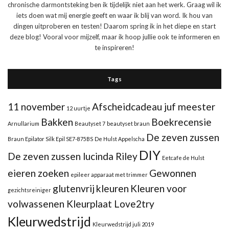
chronische darmontsteking ben ik tijdelijk niet aan het werk. Graag wil ik
iets doen wat mij energie geeft en waar ik blij van word. Ik hou van
dingen uitproberen en testen! Daarom spring ik in het diepe en start
deze blog! Vooral voor mijzelf, maar ik hoop jullie ook te informeren en
te inspireren!
Tags
11 november
Afscheidcadeau juf meester
12 uurtje
Bakken
Boekrecensie
Arnullarium
Beautyset 7
beautyset braun
De zeven zussen
Braun Epilator Silk Epil SE7-875BS
De Hulst Appelscha
DIY
De zeven zussen lucinda Riley
Eetcafe de Hulst
eieren zoeken
Gewonnen
epileer apparaat met trimmer
glutenvrij
kleuren
Kleuren voor
gezichtsreiniger
volwassenen Kleurplaat Love2try
Kleurwedstrijd
Kleurwedstrijd juli 2019