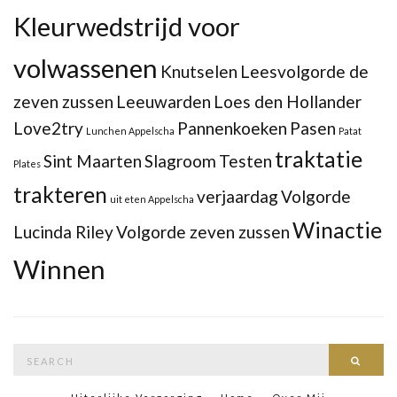
Kleurwedstrijd voor
volwassenen
Knutselen
Leesvolgorde de
zeven zussen
Leeuwarden
Loes den Hollander
Love2try
Pannenkoeken
Pasen
Lunchen Appelscha
Patat
traktatie
Sint Maarten
Slagroom
Testen
Plates
trakteren
verjaardag
Volgorde
uit eten Appelscha
Winactie
Lucinda Riley
Volgorde zeven zussen
Winnen
Search
Searc
for: