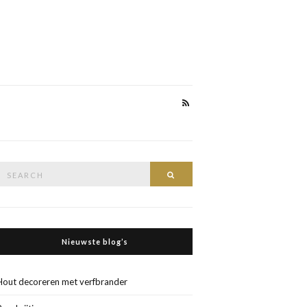
Search
Search
or:
Nieuwste blog’s
Hout decoreren met verfbrander