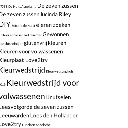
De zeven zussen
875BS
De Hulst Appelscha
De zeven zussen lucinda Riley
DIY
eieren zoeken
Eetcafe de Hulst
Gewonnen
epileer apparaat met trimmer
glutenvrij
kleuren
gezichtsreiniger
Kleuren voor volwassenen
Kleurplaat Love2try
Kleurwedstrijd
Kleurwedstrijd juli
Kleurwedstrijd voor
2019
volwassenen
Knutselen
Leesvolgorde de zeven zussen
Leeuwarden
Loes den Hollander
Love2try
Lunchen Appelscha