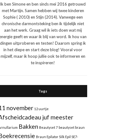
Ik ben Simone en ben sinds mei 2016 getrouwd
met Martijn. Samen hebben wij twee kinderen
Sophie ( 2010) en Stijn (2014). Vanwege een
chronische darmontsteking ben ik tijdelijk niet
aan het werk. Graag wil ik iets doen wat mij
energie geeft en waar ik blij van word. Ik hou van
dingen uitproberen en testen! Daarom spring ik
in het diepe en start deze blog! Vooral voor
mijzelf, maar ik hoop jullie ook te informeren en
te inspireren!
Tags
11 november
12 uurtje
Afscheidcadeau juf meester
Bakken
Arnullarium
Beautyset 7
beautyset braun
Boekrecensie
Braun Epilator Silk Epil SE7-