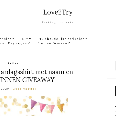
Love2Try
Testing products
censies
DIY
Huishoudelijke artikelen
e en Dagtripjes
Eten en Drinken
Acties
f
ardagsshirt met naam en
 WINNEN GIVEAWAY
i 2020
Geen reacties