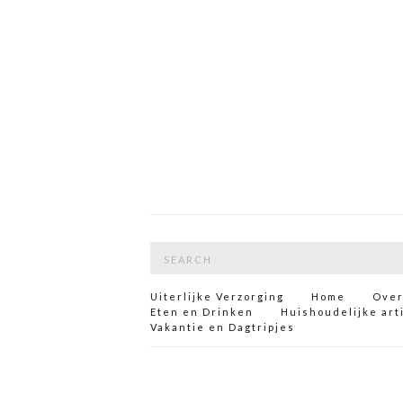
Search
for:
Uiterlijke Verzorging
Home
Over
Eten en Drinken
Huishoudelijke art
Vakantie en Dagtripjes