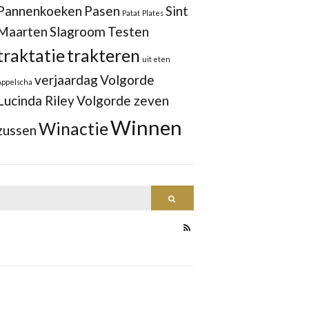
Pannenkoeken
Pasen
Sint
Patat
Plates
Maarten
Slagroom
Testen
traktatie
trakteren
uit eten
verjaardag
Volgorde
Appelscha
Lucinda Riley
Volgorde zeven
Winnen
Winactie
zussen
Search