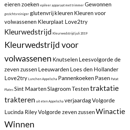
eieren zoeken
Gewonnen
epileer apparaat met trimmer
glutenvrij
kleuren
Kleuren voor
gezichtsreiniger
volwassenen Kleurplaat Love2try
Kleurwedstrijd
Kleurwedstrijd juli 2019
Kleurwedstrijd voor
volwassenen
Knutselen
Leesvolgorde de
zeven zussen
Leeuwarden
Loes den Hollander
Love2try
Pannenkoeken
Pasen
Lunchen Appelscha
Patat
traktatie
Sint Maarten
Slagroom
Testen
Plates
trakteren
verjaardag
Volgorde
uit eten Appelscha
Winactie
Lucinda Riley
Volgorde zeven zussen
Winnen