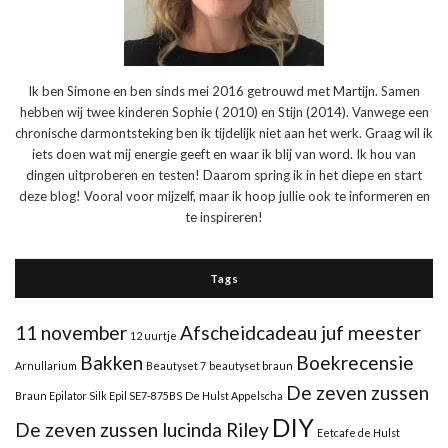
Ik ben Simone en ben sinds mei 2016 getrouwd met Martijn. Samen
hebben wij twee kinderen Sophie ( 2010) en Stijn (2014). Vanwege een
chronische darmontsteking ben ik tijdelijk niet aan het werk. Graag wil ik
iets doen wat mij energie geeft en waar ik blij van word. Ik hou van
dingen uitproberen en testen! Daarom spring ik in het diepe en start
deze blog! Vooral voor mijzelf, maar ik hoop jullie ook te informeren en
te inspireren!
Tags
11 november
Afscheidcadeau juf meester
12 uurtje
Bakken
Boekrecensie
Arnullarium
Beautyset 7
beautyset braun
De zeven zussen
Braun Epilator Silk Epil SE7-875BS
De Hulst Appelscha
DIY
De zeven zussen lucinda Riley
Eetcafe de Hulst