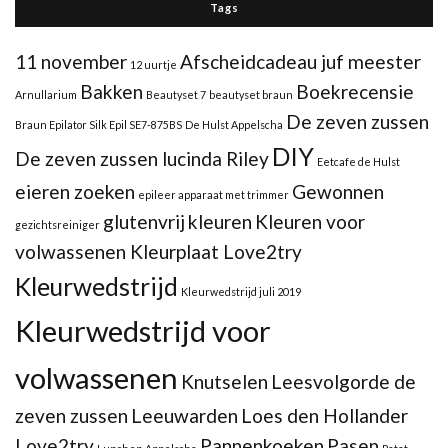
Tags
11 november
Afscheidcadeau juf meester
12 uurtje
Bakken
Boekrecensie
Arnullarium
Beautyset 7
beautyset braun
De zeven zussen
Braun Epilator Silk Epil SE7-875BS
De Hulst Appelscha
DIY
De zeven zussen lucinda Riley
Eetcafe de Hulst
eieren zoeken
Gewonnen
epileer apparaat met trimmer
glutenvrij
kleuren
Kleuren voor
gezichtsreiniger
volwassenen Kleurplaat Love2try
Kleurwedstrijd
Kleurwedstrijd juli 2019
Kleurwedstrijd voor
volwassenen
Knutselen
Leesvolgorde de
zeven zussen
Leeuwarden
Loes den Hollander
Love2try
Pannenkoeken
Pasen