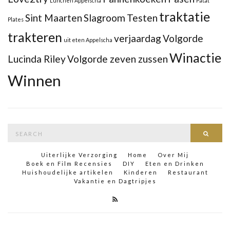
Lunchen Appelscha
Patat
traktatie
Sint Maarten
Slagroom
Testen
Plates
trakteren
verjaardag
Volgorde
uit eten Appelscha
Winactie
Lucinda Riley
Volgorde zeven zussen
Winnen
Search
Searc
for:
Uiterlijke Verzorging
Home
Over Mij
Boek en Film Recensies
DIY
Eten en Drinken
Huishoudelijke artikelen
Kinderen
Restaurant
Vakantie en Dagtripjes