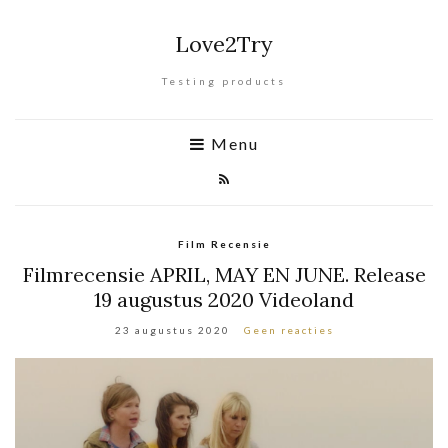
Love2Try
Testing products
Menu
Film Recensie
Filmrecensie APRIL, MAY EN JUNE. Release
19 augustus 2020 Videoland
23 augustus 2020
Geen reacties