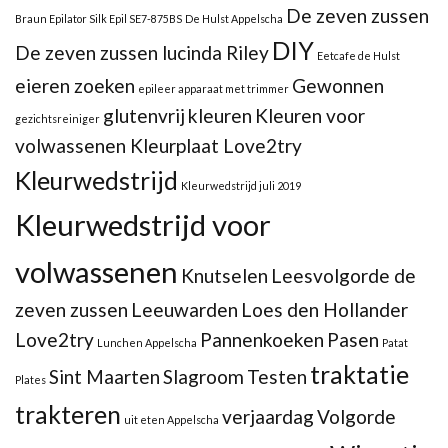
De zeven zussen
Braun Epilator Silk Epil SE7-875BS
De Hulst Appelscha
DIY
De zeven zussen lucinda Riley
Eetcafe de Hulst
eieren zoeken
Gewonnen
epileer apparaat met trimmer
glutenvrij
kleuren
Kleuren voor
gezichtsreiniger
volwassenen Kleurplaat Love2try
Kleurwedstrijd
Kleurwedstrijd juli 2019
Kleurwedstrijd voor
volwassenen
Knutselen
Leesvolgorde de
zeven zussen
Leeuwarden
Loes den Hollander
Love2try
Pannenkoeken
Pasen
Lunchen Appelscha
Patat
traktatie
Sint Maarten
Slagroom
Testen
Plates
trakteren
verjaardag
Volgorde
uit eten Appelscha