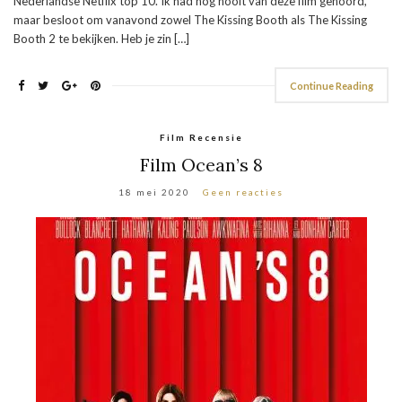
Nederlandse Netflix top 10. Ik had nog nooit van deze film gehoord,
maar besloot om vanavond zowel The Kissing Booth als The Kissing
Booth 2 te bekijken. Heb je zin […]
Continue Reading
Film Recensie
Film Ocean’s 8
18 mei 2020
Geen reacties