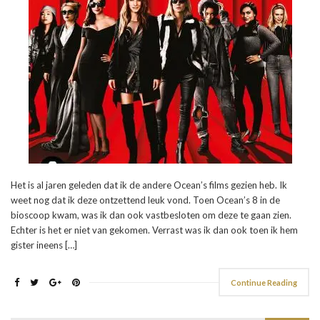
Het is al jaren geleden dat ik de andere Ocean’s films gezien heb. Ik
weet nog dat ik deze ontzettend leuk vond. Toen Ocean’s 8 in de
bioscoop kwam, was ik dan ook vastbesloten om deze te gaan zien.
Echter is het er niet van gekomen. Verrast was ik dan ook toen ik hem
gister ineens […]
Continue Reading