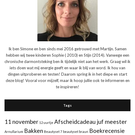
Ik ben Simone en ben sinds mei 2016 getrouwd met Martijn. Samen
hebben wij twee kinderen Sophie ( 2010) en Stijn (2014). Vanwege een
chronische darmontsteking ben ik tijdelijk niet aan het werk. Graag wil ik
iets doen wat mij energie geeft en waar ik blij van word. Ik hou van
dingen uitproberen en testen! Daarom spring ik in het diepe en start
deze blog! Vooral voor mijzelf, maar ik hoop jullie ook te informeren en
te inspireren!
Tags
11 november
Afscheidcadeau juf meester
12 uurtje
Bakken
Boekrecensie
Arnullarium
Beautyset 7
beautyset braun