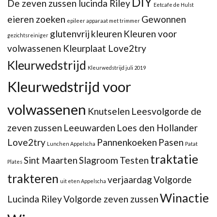
DIY
De zeven zussen lucinda Riley
Eetcafe de Hulst
eieren zoeken
Gewonnen
epileer apparaat met trimmer
glutenvrij
kleuren
Kleuren voor
gezichtsreiniger
volwassenen Kleurplaat Love2try
Kleurwedstrijd
Kleurwedstrijd juli 2019
Kleurwedstrijd voor
volwassenen
Knutselen
Leesvolgorde de
zeven zussen
Leeuwarden
Loes den Hollander
Love2try
Pannenkoeken
Pasen
Lunchen Appelscha
Patat
traktatie
Sint Maarten
Slagroom
Testen
Plates
trakteren
verjaardag
Volgorde
uit eten Appelscha
Winactie
Lucinda Riley
Volgorde zeven zussen