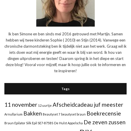
Ik ben Simone en ben sinds mei 2016 getrouwd met Martijn. Samen
hebben wij twee kinderen Sophie ( 2010) en Stijn (2014). Vanwege een
chronische darmontsteking ben ik tijdelijk niet aan het werk. Graag wil ik
iets doen wat mij energie geeft en waar ik blij van word. Ik hou van
dingen uitproberen en testen! Daarom spring ik in het diepe en start
deze blog! Vooral voor mijzelf, maar ik hoop jullie ook te informeren en
te inspireren!
Tags
11 november
Afscheidcadeau juf meester
12 uurtje
Bakken
Boekrecensie
Arnullarium
Beautyset 7
beautyset braun
De zeven zussen
Braun Epilator Silk Epil SE7-875BS
De Hulst Appelscha