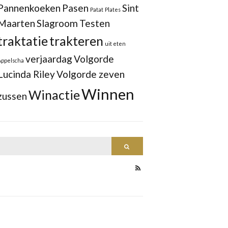
Pannenkoeken
Pasen
Sint
Patat
Plates
Maarten
Slagroom
Testen
traktatie
trakteren
uit eten
verjaardag
Volgorde
Appelscha
Lucinda Riley
Volgorde zeven
Winnen
Winactie
zussen
Search