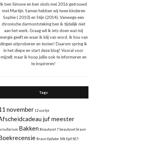
Ik ben Simone en ben sinds mei 2016 getrouwd
met Martijn. Samen hebben wij twee kinderen
Sophie ( 2010) en Stijn (2014). Vanwege een
chronische darmontsteking ben ik tijdelijk niet
aan het werk. Graag wil ik iets doen wat mij
energie geeft en waar ik blij van word. Ik hou van
dingen uitproberen en testen! Daarom spring ik
in het diepe en start deze blog! Vooral voor
mijzelf, maar ik hoop jullie ook te informeren en
te inspireren!
Tags
11 november
12 uurtje
Afscheidcadeau juf meester
Bakken
Arnullarium
Beautyset 7
beautyset braun
Boekrecensie
Braun Epilator Silk Epil SE7-