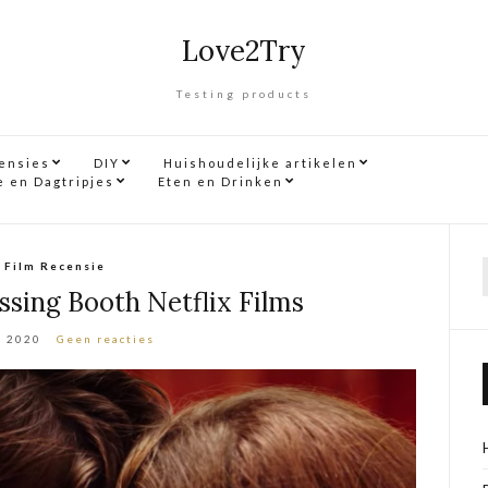
Love2Try
Testing products
censies
DIY
Huishoudelijke artikelen
e en Dagtripjes
Eten en Drinken
Film Recensie
f
ssing Booth Netflix Films
i 2020
Geen reacties