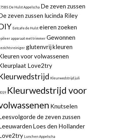
De zeven zussen
875BS
De Hulst Appelscha
De zeven zussen lucinda Riley
DIY
eieren zoeken
Eetcafe de Hulst
Gewonnen
epileer apparaat met trimmer
glutenvrij
kleuren
gezichtsreiniger
Kleuren voor volwassenen
Kleurplaat Love2try
Kleurwedstrijd
Kleurwedstrijd juli
Kleurwedstrijd voor
2019
volwassenen
Knutselen
Leesvolgorde de zeven zussen
Leeuwarden
Loes den Hollander
Love2try
Lunchen Appelscha