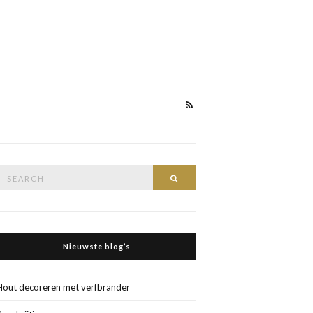
Search
Search
or:
Nieuwste blog’s
Hout decoreren met verfbrander