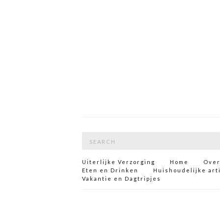
Search
for:
Uiterlijke Verzorging
Home
Over
Eten en Drinken
Huishoudelijke art
Vakantie en Dagtripjes