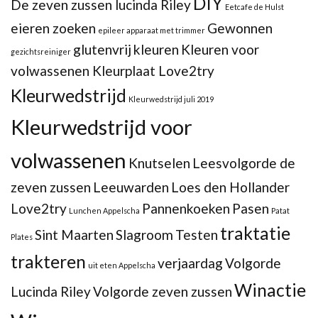
DIY
De zeven zussen lucinda Riley
Eetcafe de Hulst
eieren zoeken
Gewonnen
epileer apparaat met trimmer
glutenvrij
kleuren
Kleuren voor
gezichtsreiniger
volwassenen Kleurplaat Love2try
Kleurwedstrijd
Kleurwedstrijd juli 2019
Kleurwedstrijd voor
volwassenen
Knutselen
Leesvolgorde de
zeven zussen
Leeuwarden
Loes den Hollander
Love2try
Pannenkoeken
Pasen
Lunchen Appelscha
Patat
traktatie
Sint Maarten
Slagroom
Testen
Plates
trakteren
verjaardag
Volgorde
uit eten Appelscha
Winactie
Lucinda Riley
Volgorde zeven zussen