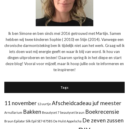
Ik ben Simone en ben sinds mei 2016 getrouwd met Martijn. Samen
hebben wij twee kinderen Sophie ( 2010) en Stijn (2014). Vanwege een
chronische darmontsteking ben ik tijdelijk niet aan het werk. Graag wil ik
iets doen wat mij energie geeft en waar ik blij van word. Ik hou van
dingen uitproberen en testen! Daarom spring ik in het diepe en start
deze blog! Vooral voor mijzelf, maar ik hoop jullie ook te informeren en
te inspireren!
Tags
11 november
Afscheidcadeau juf meester
12 uurtje
Bakken
Boekrecensie
Arnullarium
Beautyset 7
beautyset braun
De zeven zussen
Braun Epilator Silk Epil SE7-875BS
De Hulst Appelscha