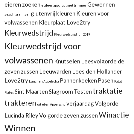
eieren zoeken
Gewonnen
epileer apparaat met trimmer
glutenvrij
kleuren
Kleuren voor
gezichtsreiniger
volwassenen Kleurplaat Love2try
Kleurwedstrijd
Kleurwedstrijd juli 2019
Kleurwedstrijd voor
volwassenen
Knutselen
Leesvolgorde de
zeven zussen
Leeuwarden
Loes den Hollander
Love2try
Pannenkoeken
Pasen
Lunchen Appelscha
Patat
traktatie
Sint Maarten
Slagroom
Testen
Plates
trakteren
verjaardag
Volgorde
uit eten Appelscha
Winactie
Lucinda Riley
Volgorde zeven zussen
Winnen