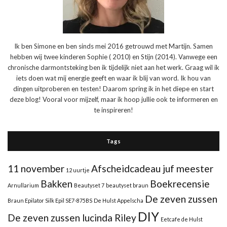
Ik ben Simone en ben sinds mei 2016 getrouwd met Martijn. Samen
hebben wij twee kinderen Sophie ( 2010) en Stijn (2014). Vanwege een
chronische darmontsteking ben ik tijdelijk niet aan het werk. Graag wil ik
iets doen wat mij energie geeft en waar ik blij van word. Ik hou van
dingen uitproberen en testen! Daarom spring ik in het diepe en start
deze blog! Vooral voor mijzelf, maar ik hoop jullie ook te informeren en
te inspireren!
Tags
11 november
Afscheidcadeau juf meester
12 uurtje
Bakken
Boekrecensie
Arnullarium
Beautyset 7
beautyset braun
De zeven zussen
Braun Epilator Silk Epil SE7-875BS
De Hulst Appelscha
DIY
De zeven zussen lucinda Riley
Eetcafe de Hulst