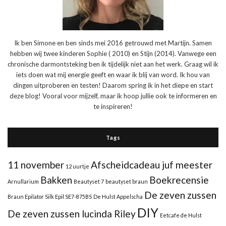
Ik ben Simone en ben sinds mei 2016 getrouwd met Martijn. Samen
hebben wij twee kinderen Sophie ( 2010) en Stijn (2014). Vanwege een
chronische darmontsteking ben ik tijdelijk niet aan het werk. Graag wil ik
iets doen wat mij energie geeft en waar ik blij van word. Ik hou van
dingen uitproberen en testen! Daarom spring ik in het diepe en start
deze blog! Vooral voor mijzelf, maar ik hoop jullie ook te informeren en
te inspireren!
Tags
11 november
Afscheidcadeau juf meester
12 uurtje
Bakken
Boekrecensie
Arnullarium
Beautyset 7
beautyset braun
De zeven zussen
Braun Epilator Silk Epil SE7-875BS
De Hulst Appelscha
DIY
De zeven zussen lucinda Riley
Eetcafe de Hulst