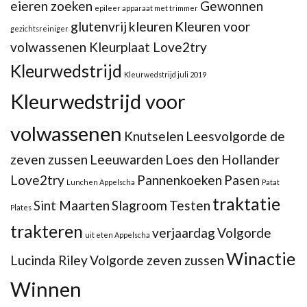
eieren zoeken
Gewonnen
epileer apparaat met trimmer
glutenvrij
kleuren
Kleuren voor
gezichtsreiniger
volwassenen Kleurplaat Love2try
Kleurwedstrijd
Kleurwedstrijd juli 2019
Kleurwedstrijd voor
volwassenen
Knutselen
Leesvolgorde de
zeven zussen
Leeuwarden
Loes den Hollander
Love2try
Pannenkoeken
Pasen
Lunchen Appelscha
Patat
traktatie
Sint Maarten
Slagroom
Testen
Plates
trakteren
verjaardag
Volgorde
uit eten Appelscha
Winactie
Lucinda Riley
Volgorde zeven zussen
Winnen